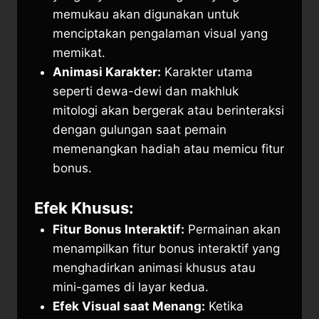
memukau akan digunakan untuk
menciptakan pengalaman visual yang
memikat.
Animasi Karakter:
Karakter utama
seperti dewa-dewi dan makhluk
mitologi akan bergerak atau berinteraksi
dengan gulungan saat pemain
memenangkan hadiah atau memicu fitur
bonus.
Efek Khusus:
Fitur Bonus Interaktif:
Permainan akan
menampilkan fitur bonus interaktif yang
menghadirkan animasi khusus atau
mini-games di layar kedua.
Efek Visual saat Menang:
Ketika