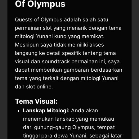
Of Olympus
Quests of Olympus adalah salah satu
permainan slot yang menarik dengan tema
mitologi Yunani kuno yang memikat.
Meskipun saya tidak memiliki akses
langsung ke detail spesifik tentang tema
visual dan soundtrack permainan ini, saya
dapat memberikan gambaran berdasarkan
tema yang terkait dengan mitologi Yunani
dan slot online.
Tema Visual:
Lanskap Mitologi:
Anda akan
menemukan lanskap yang memukau
dari gunung-gaung Olympus, tempat
tinggal para dewa Yunani, sebagai latar