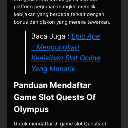
platform perjudian mungkin memiliki
kebijakan yang berbeda terkait dengan
bonus dan diskon yang mereka tawarkan.
Baca Juga :
Epic Ape
– Mengungkap
Keajaiban Slot Online
Yang Menarik
Panduan Mendaftar
Game Slot Quests Of
Olympus
Untuk mendaftar di game slot Quests of