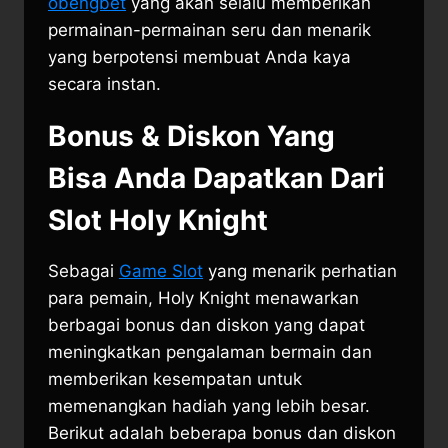
obengbet
yang akan selalu memberikan
permainan-permainan seru dan menarik
yang berpotensi membuat Anda kaya
secara instan.
Bonus & Diskon Yang
Bisa Anda Dapatkan Dari
Slot Holy Knight
Sebagai
Game Slot
yang menarik perhatian
para pemain, Holy Knight menawarkan
berbagai bonus dan diskon yang dapat
meningkatkan pengalaman bermain dan
memberikan kesempatan untuk
memenangkan hadiah yang lebih besar.
Berikut adalah beberapa bonus dan diskon