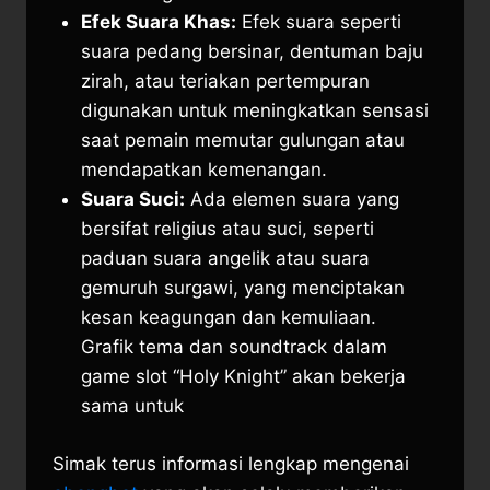
Efek Suara Khas:
Efek suara seperti
suara pedang bersinar, dentuman baju
zirah, atau teriakan pertempuran
digunakan untuk meningkatkan sensasi
saat pemain memutar gulungan atau
mendapatkan kemenangan.
Suara Suci:
Ada elemen suara yang
bersifat religius atau suci, seperti
paduan suara angelik atau suara
gemuruh surgawi, yang menciptakan
kesan keagungan dan kemuliaan.
Grafik tema dan soundtrack dalam
game slot “Holy Knight” akan bekerja
sama untuk
Simak terus informasi lengkap mengenai