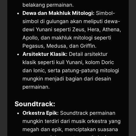
belakang permainan.
Dewa dan Makhluk Mitologi:
Simbol-
simbol di gulungan akan meliputi dewa-
dewi Yunani seperti Zeus, Hera, Athena,
Apollo, dan makhluk mitologi seperti
Pegasus, Medusa, dan Griffin.
Arsitektur Klasik:
Detail arsitektur
klasik seperti kuil Yunani, kolom Doric
dan Ionic, serta patung-patung mitologi
mungkin menjadi bagian dari desain
permainan.
Soundtrack:
Orkestra Epik:
Soundtrack permainan
mungkin terdiri dari musik orkestra yang
megah dan epik, menciptakan suasana