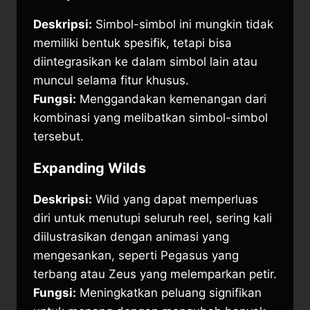
Deskripsi:
Simbol-simbol ini mungkin tidak
memiliki bentuk spesifik, tetapi bisa
diintegrasikan ke dalam simbol lain atau
muncul selama fitur khusus.
Fungsi:
Menggandakan kemenangan dari
kombinasi yang melibatkan simbol-simbol
tersebut.
Expanding Wilds
Deskripsi:
Wild yang dapat memperluas
diri untuk menutupi seluruh reel, sering kali
diilustrasikan dengan animasi yang
mengesankan, seperti Pegasus yang
terbang atau Zeus yang melemparkan petir.
Fungsi:
Meningkatkan peluang signifikan