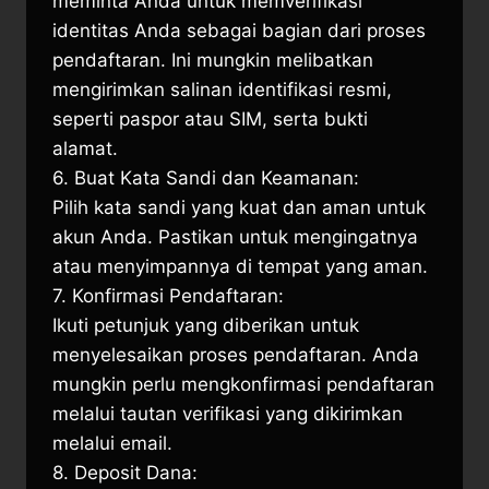
meminta Anda untuk memverifikasi
identitas Anda sebagai bagian dari proses
pendaftaran. Ini mungkin melibatkan
mengirimkan salinan identifikasi resmi,
seperti paspor atau SIM, serta bukti
alamat.
6. Buat Kata Sandi dan Keamanan:
Pilih kata sandi yang kuat dan aman untuk
akun Anda. Pastikan untuk mengingatnya
atau menyimpannya di tempat yang aman.
7. Konfirmasi Pendaftaran:
Ikuti petunjuk yang diberikan untuk
menyelesaikan proses pendaftaran. Anda
mungkin perlu mengkonfirmasi pendaftaran
melalui tautan verifikasi yang dikirimkan
melalui email.
8. Deposit Dana: