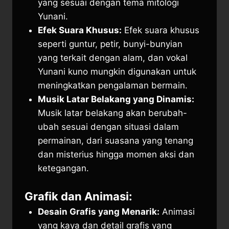
yang sesuai dengan tema mitologi
Yunani.
Efek Suara Khusus:
Efek suara khusus
seperti guntur, petir, bunyi-bunyian
yang terkait dengan alam, dan vokal
Yunani kuno mungkin digunakan untuk
meningkatkan pengalaman bermain.
Musik Latar Belakang yang Dinamis:
Musik latar belakang akan berubah-
ubah sesuai dengan situasi dalam
permainan, dari suasana yang tenang
dan misterius hingga momen aksi dan
ketegangan.
Grafik dan Animasi:
Desain Grafis yang Menarik:
Animasi
yang kaya dan detail grafis yang