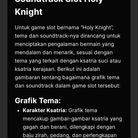
Knight
Untuk game slot bernama “Holy Knight”,
tema dan soundtrack-nya dirancang untuk
menciptakan pengalaman bermain yang
mendalam dan menarik, sesuai dengan
tema yang terkait dengan ksatria suci atau
ksatria kerajaan. Berikut ini adalah
gambaran tentang bagaimana grafik tema
dan soundtrack dalam game slot tersebut:
Grafik Tema:
Karakter Ksatria:
Grafik tema
mencakup gambar-gambar ksatria yang
gagah dan berani, dilengkapi dengan
baju zirah, pedang, dan perlengkapan