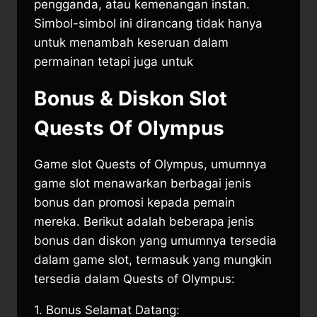
pengganda, atau kemenangan instan.
Simbol-simbol ini dirancang tidak hanya
untuk menambah keseruan dalam
permainan tetapi juga untuk
Bonus & Diskon Slot
Quests Of Olympus
Game slot Quests of Olympus, umumnya
game slot menawarkan berbagai jenis
bonus dan promosi kepada pemain
mereka. Berikut adalah beberapa jenis
bonus dan diskon yang umumnya tersedia
dalam game slot, termasuk yang mungkin
tersedia dalam Quests of Olympus:
1. Bonus Selamat Datang: