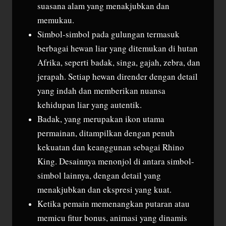
suasana alam yang menakjubkan dan
memukau.
Simbol-simbol pada gulungan termasuk
berbagai hewan liar yang ditemukan di hutan
Afrika, seperti badak, singa, gajah, zebra, dan
jerapah. Setiap hewan dirender dengan detail
yang indah dan memberikan nuansa
kehidupan liar yang autentik.
Badak, yang merupakan ikon utama
permainan, ditampilkan dengan penuh
kekuatan dan keanggunan sebagai Rhino
King. Desainnya menonjol di antara simbol-
simbol lainnya, dengan detail yang
menakjubkan dan ekspresi yang kuat.
Ketika pemain memenangkan putaran atau
memicu fitur bonus, animasi yang dinamis