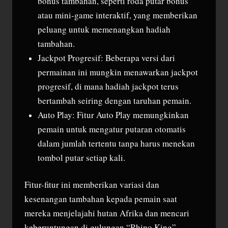
bonus tambahan, seperti roda putar bonus
atau mini-game interaktif, yang memberikan
peluang untuk memenangkan hadiah
tambahan.
Jackpot Progresif: Beberapa versi dari
permainan ini mungkin menawarkan jackpot
progresif, di mana hadiah jackpot terus
bertambah seiring dengan taruhan pemain.
Auto Play: Fitur Auto Play memungkinkan
pemain untuk mengatur putaran otomatis
dalam jumlah tertentu tanpa harus menekan
tombol putar setiap kali.
Fitur-fitur ini memberikan variasi dan
kesenangan tambahan kepada pemain saat
mereka menjelajahi hutan Afrika dan mencari
keberuntungan di gulungan “Rhino King”.