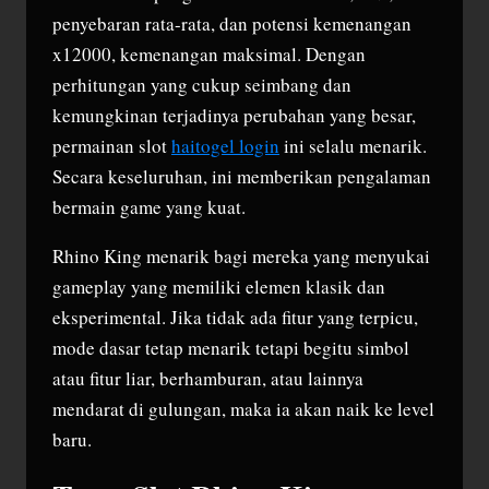
penyebaran rata-rata, dan potensi kemenangan
x12000, kemenangan maksimal. Dengan
perhitungan yang cukup seimbang dan
kemungkinan terjadinya perubahan yang besar,
permainan slot
haitogel login
ini selalu menarik.
Secara keseluruhan, ini memberikan pengalaman
bermain game yang kuat.
Rhino King menarik bagi mereka yang menyukai
gameplay yang memiliki elemen klasik dan
eksperimental. Jika tidak ada fitur yang terpicu,
mode dasar tetap menarik tetapi begitu simbol
atau fitur liar, berhamburan, atau lainnya
mendarat di gulungan, maka ia akan naik ke level
baru.