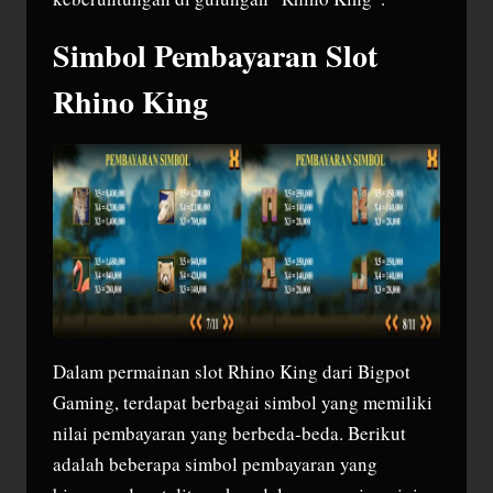
Simbol Pembayaran Slot
Rhino King
Dalam permainan slot Rhino King dari Bigpot
Gaming, terdapat berbagai simbol yang memiliki
nilai pembayaran yang berbeda-beda. Berikut
adalah beberapa simbol pembayaran yang