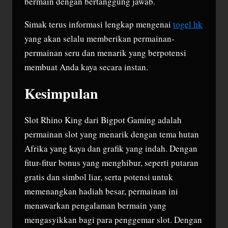
bermain dengan bertanggung jawab.
Simak terus informasi lengkap mengenai
togel hk
yang akan selalu memberikan permainan-
permainan seru dan menarik yang berpotensi
membuat Anda kaya secara instan.
Kesimpulan
Slot Rhino King dari Bigpot Gaming adalah
permainan slot yang menarik dengan tema hutan
Afrika yang kaya dan grafik yang indah. Dengan
fitur-fitur bonus yang menghibur, seperti putaran
gratis dan simbol liar, serta potensi untuk
memenangkan hadiah besar, permainan ini
menawarkan pengalaman bermain yang
mengasyikkan bagi para penggemar slot. Dengan