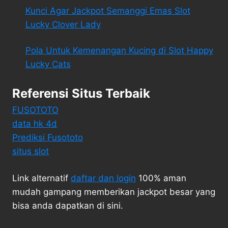
Kunci Agar Jackpot Semanggi Emas Slot
Lucky Clover Lady
Pola Untuk Kemenangan Kucing di Slot Happy
Lucky Cats
Referensi Situs Terbaik
FUSOTOTO
data hk 4d
Prediksi Fusototo
situs slot
Link alternatif
daftar dan login
100% aman
mudah gampang memberikan jackpot besar yang
bisa anda dapatkan di sini.