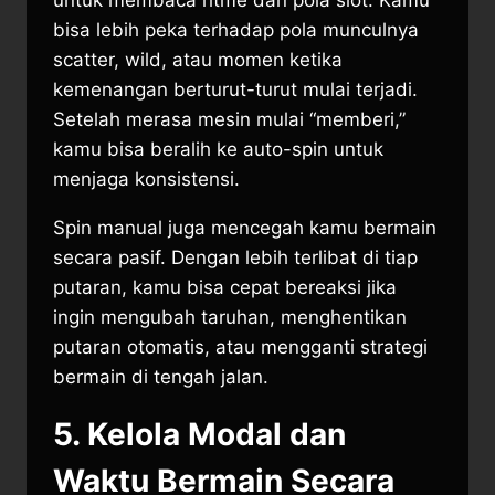
bisa lebih peka terhadap pola munculnya
scatter, wild, atau momen ketika
kemenangan berturut-turut mulai terjadi.
Setelah merasa mesin mulai “memberi,”
kamu bisa beralih ke auto-spin untuk
menjaga konsistensi.
Spin manual juga mencegah kamu bermain
secara pasif. Dengan lebih terlibat di tiap
putaran, kamu bisa cepat bereaksi jika
ingin mengubah taruhan, menghentikan
putaran otomatis, atau mengganti strategi
bermain di tengah jalan.
5. Kelola Modal dan
Waktu Bermain Secara