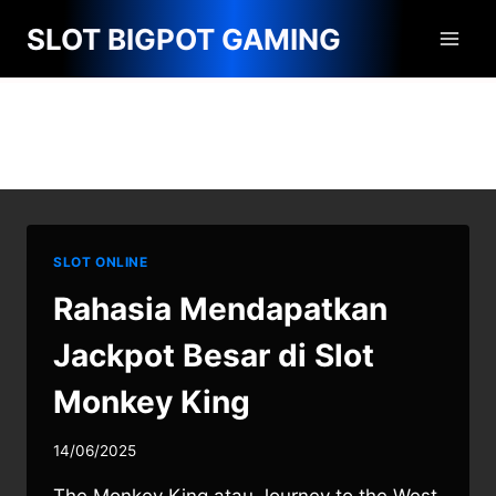
Skip
SLOT BIGPOT GAMING
to
content
Rahasia Mendapatkan
Jackpot Slot
SLOT ONLINE
Rahasia Mendapatkan
Jackpot Besar di Slot
Monkey King
14/06/2025