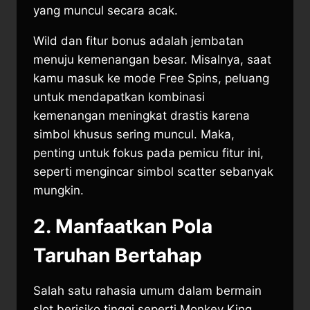
yang muncul secara acak.
Wild dan fitur bonus adalah jembatan
menuju kemenangan besar. Misalnya, saat
kamu masuk ke mode Free Spins, peluang
untuk mendapatkan kombinasi
kemenangan meningkat drastis karena
simbol khusus sering muncul. Maka,
penting untuk fokus pada pemicu fitur ini,
seperti mengincar simbol scatter sebanyak
mungkin.
2. Manfaatkan Pola
Taruhan Bertahap
Salah satu rahasia umum dalam bermain
slot berisiko tinggi seperti Monkey King