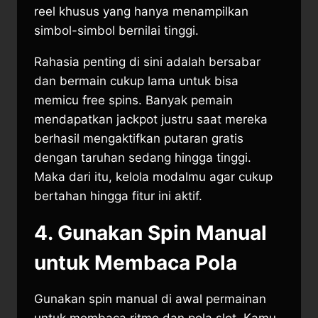
reel khusus yang hanya menampilkan
simbol-simbol bernilai tinggi.
Rahasia penting di sini adalah bersabar
dan bermain cukup lama untuk bisa
memicu free spins. Banyak pemain
mendapatkan jackpot justru saat mereka
berhasil mengaktifkan putaran gratis
dengan taruhan sedang hingga tinggi.
Maka dari itu, kelola modalmu agar cukup
bertahan hingga fitur ini aktif.
4. Gunakan Spin Manual
untuk Membaca Pola
Gunakan spin manual di awal permainan
untuk membaca ritme dan pola slot. Kamu