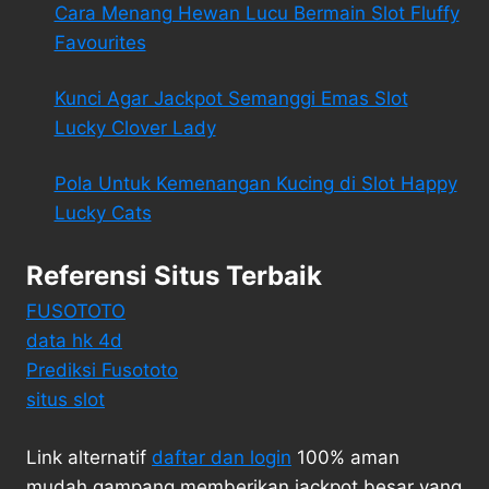
Cara Menang Hewan Lucu Bermain Slot Fluffy
Favourites
Kunci Agar Jackpot Semanggi Emas Slot
Lucky Clover Lady
Pola Untuk Kemenangan Kucing di Slot Happy
Lucky Cats
Referensi Situs Terbaik
FUSOTOTO
data hk 4d
Prediksi Fusototo
situs slot
Link alternatif
daftar dan login
100% aman
mudah gampang memberikan jackpot besar yang