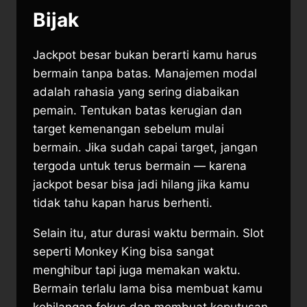
Bijak
Jackpot besar bukan berarti kamu harus
bermain tanpa batas. Manajemen modal
adalah rahasia yang sering diabaikan
pemain. Tentukan batas kerugian dan
target kemenangan sebelum mulai
bermain. Jika sudah capai target, jangan
tergoda untuk terus bermain — karena
jackpot besar bisa jadi hilang jika kamu
tidak tahu kapan harus berhenti.
Selain itu, atur durasi waktu bermain. Slot
seperti Monkey King bisa sangat
menghibur tapi juga memakan waktu.
Bermain terlalu lama bisa membuat kamu
kehilangan fokus dan membuat keputusan