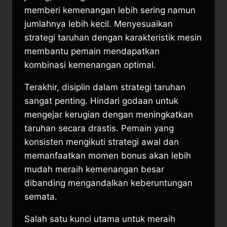
memberi kemenangan lebih sering namun
jumlahnya lebih kecil. Menyesuaikan
strategi taruhan dengan karakteristik mesin
membantu pemain mendapatkan
kombinasi kemenangan optimal.
Terakhir, disiplin dalam strategi taruhan
sangat penting. Hindari godaan untuk
mengejar kerugian dengan meningkatkan
taruhan secara drastis. Pemain yang
konsisten mengikuti strategi awal dan
memanfaatkan momen bonus akan lebih
mudah meraih kemenangan besar
dibanding mengandalkan keberuntungan
semata.
Salah satu kunci utama untuk meraih