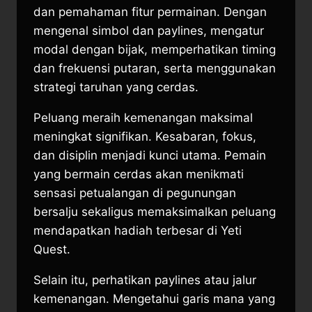
dan pemahaman fitur permainan. Dengan
mengenal simbol dan paylines, mengatur
modal dengan bijak, memperhatikan timing
dan frekuensi putaran, serta menggunakan
strategi taruhan yang cerdas.
Peluang meraih kemenangan maksimal
meningkat signifikan. Kesabaran, fokus,
dan disiplin menjadi kunci utama. Pemain
yang bermain cerdas akan menikmati
sensasi petualangan di pegunungan
bersalju sekaligus memaksimalkan peluang
mendapatkan hadiah terbesar di Yeti
Quest.
Selain itu, perhatikan paylines atau jalur
kemenangan. Mengetahui garis mana yang