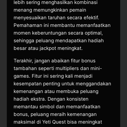
lebih sering menghasilkan kombinasi
menang memungkinkan pemain
menyesuaikan taruhan secara efektif.
Pemahaman ini membantu memanfaatkan
momen keberuntungan secara optimal,
sehingga peluang mendapatkan hadiah
besar atau jackpot meningkat.
Terakhir, jangan abaikan fitur bonus
tambahan seperti multipliers dan mini-
games. Fitur ini sering kali menjadi
kesempatan penting untuk menggandakan
kemenangan atau membuka peluang
hadiah ekstra. Dengan konsisten
memantau simbol dan memanfaatkan
bonus, peluang meraih kemenangan
maksimal di Yeti Quest bisa meningkat