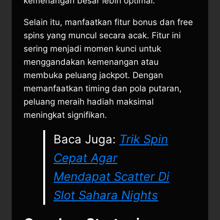
kemenangan besar lebih optimal.
Selain itu, manfaatkan fitur bonus dan free
spins yang muncul secara acak. Fitur ini
sering menjadi momen kunci untuk
menggandakan kemenangan atau
membuka peluang jackpot. Dengan
memanfaatkan timing dan pola putaran,
peluang meraih hadiah maksimal
meningkat signifikan.
Baca Juga:
Trik Spin
Cepat Agar
Mendapat Scatter Di
Slot Sahara Nights