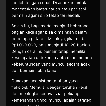
modal dengan cepat. Disarankan untuk
menentukan batas harian atau per sesi
bermain agar risiko tetap terkendali.
Selain itu, bagi modal menjadi beberapa
bagian kecil agar bisa dimainkan dalam
beberapa putaran. Misalnya, jika modal
Rp1.000.000, bagi menjadi 10–20 bagian.
Dengan cara ini, pemain tetap memiliki
kesempatan untuk memanfaatkan momen
keberuntungan yang muncul secara acak
dan bermain lebih lama.
Gunakan juga sistem taruhan yang
fleksibel. Memulai dengan taruhan kecil
dan meningkatkannya saat peluang
kemenangan tinggi muncul adalah strategi