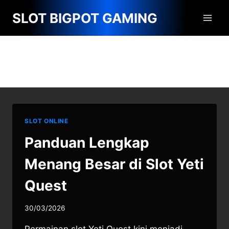
Skip
SLOT BIGPOT GAMING
to
content
Pola Menang Besar di
Slot Yeti Quest
SLOT ONLINE
Panduan Lengkap
Menang Besar di Slot Yeti
Quest
30/03/2026