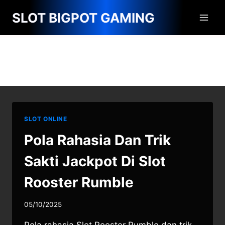
Skip
SLOT BIGPOT GAMING
to
content
Pola Gacor Slot Rooster
Rumble
SLOT ONLINE
Pola Rahasia Dan Trik
Sakti Jackpot Di Slot
Rooster Rumble
05/10/2025