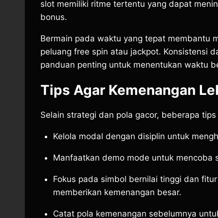
slot memiliki ritme tertentu yang dapat me
bonus.
Bermain pada waktu yang tepat membantu 
peluang free spin atau jackpot. Konsistensi
panduan penting untuk menentukan waktu be
Tips Agar Kemenangan Le
Selain strategi dan pola gacor, beberapa t
Kelola modal dengan disiplin untuk mengh
Manfaatkan demo mode untuk mencoba str
Fokus pada simbol bernilai tinggi dan fitu
memberikan kemenangan besar.
Catat pola kemenangan sebelumnya untuk 