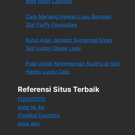
Wild Heist Cashout
Cara Menang Hewan Lucu Bermain
Slot Fluffy Favourites
Kunci Agar Jackpot Semanggi Emas
Slot Lucky Clover Lady
Pola Untuk Kemenangan Kucing di Slot
Happy Lucky Cats
Referensi Situs Terbaik
FUSOTOTO
data hk 4d
Prediksi Fusototo
situs slot