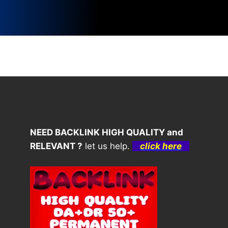
NEED BACKLINK HIGH QUALITY and
RELEVANT ?
let us help.
click here