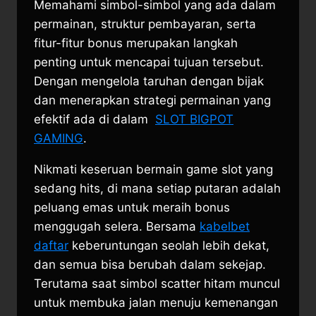
Memahami simbol-simbol yang ada dalam
permainan, struktur pembayaran, serta
fitur-fitur bonus merupakan langkah
penting untuk mencapai tujuan tersebut.
Dengan mengelola taruhan dengan bijak
dan menerapkan strategi permainan yang
efektif ada di dalam
SLOT BIGPOT
GAMING
.
Nikmati keseruan bermain game slot yang
sedang hits, di mana setiap putaran adalah
peluang emas untuk meraih bonus
menggugah selera. Bersama
kabelbet
daftar
keberuntungan seolah lebih dekat,
dan semua bisa berubah dalam sekejap.
Terutama saat simbol scatter hitam muncul
untuk membuka jalan menuju kemenangan