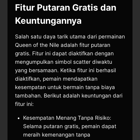
Fitur Putaran Gratis dan
Keuntungannya
Salah satu daya tarik utama dari permainan
Queen of the Nile adalah fitur putaran
gratis. Fitur ini dapat diaktifkan dengan
mengumpulkan simbol scatter diwaktu
yang bersamaan. Ketika fitur ini berhasil
diaktifkan, pemain mendapatkan
kesempatan untuk bermain tanpa biaya
tambahan. Berikut adalah keuntungan dari
fitur ini:
Kesempatan Menang Tanpa Risiko:
Selama putaran gratis, pemain dapat
meraih kemenangan tanpa