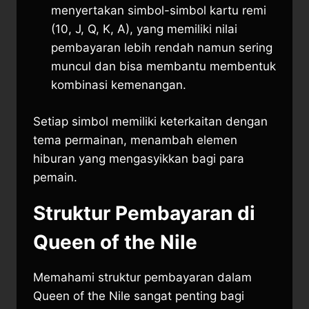
menyertakan simbol-simbol kartu remi
(10, J, Q, K, A), yang memiliki nilai
pembayaran lebih rendah namun sering
muncul dan bisa membantu membentuk
kombinasi kemenangan.
Setiap simbol memiliki keterkaitan dengan
tema permainan, menambah elemen
hiburan yang mengasyikkan bagi para
pemain.
Struktur Pembayaran di
Queen of the Nile
Memahami struktur pembayaran dalam
Queen of the Nile sangat penting bagi