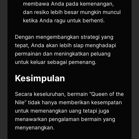
membawa Anda pada kemenangan,
dan resiko lebih besar mungkin muncul
ketika Anda ragu untuk berhenti.
Dengan mengembangkan strategi yang
tepat, Anda akan lebih siap menghadapi
permainan dan meningkatkan peluang
untuk keluar sebagai pemenang.
Kesimpulan
Secara keseluruhan, bermain “Queen of the
Nile” tidak hanya memberikan kesempatan
untuk memenangkan uang tetapi juga
menawarkan pengalaman bermain yang
menyenangkan.