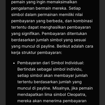
pemain yang ingin memaksimalkan
pengalaman bermain mereka. Setiap
simbol dalam permainan memiliki nilai
pembayaran yang berbeda, dan kombinasi
tertentu dapat menghasilkan pembayaran
yang signifikan. Pembayaran ditentukan
berdasarkan jumlah simbol yang sesuai
yang muncul di payline. Berikut adalah cara
kerja struktur pembayaran:
Pembayaran dari Simbol Individual:
Bertindak sebagai simbol individu,
setiap simbol akan membayar jumlah
tertentu berdasarkan jumlah yang
muncul di payline. Misalnya, jika pemain
mendapatkan lima simbol Cleopatra,
mereka akan menerima pembayaran