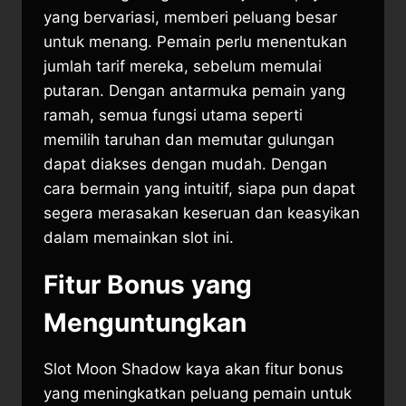
yang bervariasi, memberi peluang besar
untuk menang. Pemain perlu menentukan
jumlah tarif mereka, sebelum memulai
putaran. Dengan antarmuka pemain yang
ramah, semua fungsi utama seperti
memilih taruhan dan memutar gulungan
dapat diakses dengan mudah. Dengan
cara bermain yang intuitif, siapa pun dapat
segera merasakan keseruan dan keasyikan
dalam memainkan slot ini.
Fitur Bonus yang
Menguntungkan
Slot Moon Shadow kaya akan fitur bonus
yang meningkatkan peluang pemain untuk