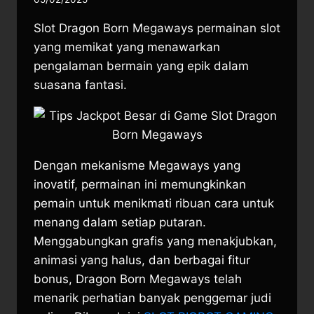
Slot Dragon Born Megaways permainan slot
yang memikat yang menawarkan
pengalaman bermain yang epik dalam
suasana fantasi.
Dengan mekanisme Megaways yang
inovatif, permainan ini memungkinkan
pemain untuk menikmati ribuan cara untuk
menang dalam setiap putaran.
Menggabungkan grafis yang menakjubkan,
animasi yang halus, dan berbagai fitur
bonus, Dragon Born Megaways telah
menarik perhatian banyak penggemar judi