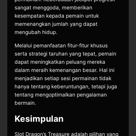
sangat menggoda, memberikan
kesempatan kepada pemain untuk
memenangkan jumlah yang dapat
mengubah hidup.
Melalui pemanfaatan fitur-fitur khusus
serta strategi taruhan yang tepat, pemain
dapat meningkatkan peluang mereka
dalam meraih kemenangan besar. Hal ini
menjadikan setiap sesi permainan tidak
hanya tentang keberuntungan, tetapi juga
tentang mengoptimalkan pengalaman
bermain.
Kesimpulan
​Slot Dragon’s Treasure adalah pilihan yang