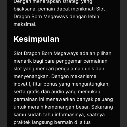
Dengan menerapkan strategi yang
bijaksana, pemain dapat menikmati Slot
Dragon Born Megaways dengan lebih
maksimal.
Kesimpulan
Slot Dragon Born Megaways adalah pilihan
menarik bagi para penggemar permainan
slot yang mencari pengalaman unik dan
menyenangkan. ​Dengan mekanisme
inovatif, fitur bonus yang menguntungkan,
serta grafis dan audio yang memukau,
permainan ini menawarkan banyak peluang
untuk meraih kemenangan besar.​ Sekarang
kamu sudah tahu informasinya, saatnya
praktek langsung bermain di situs