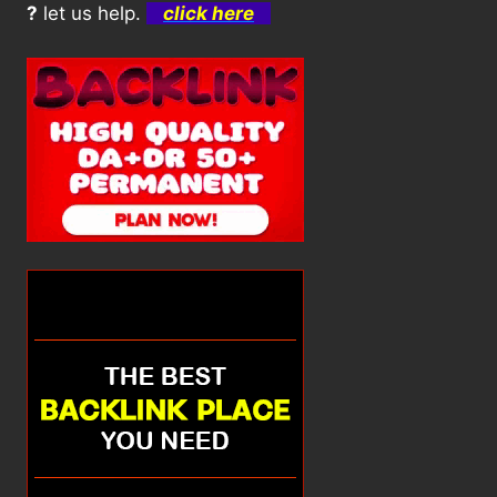
?
let us help.
click here
DRAGON
BORN
MEGAWAYS