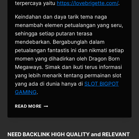
terpercaya yaitu
https://lovebrigette.com/
.
Keindahan dan daya tarik tema naga
menambah elemen petualangan yang seru,
sehingga setiap putaran terasa
mendebarkan. Bergabunglah dalam
petualangan fantastis ini dan nikmati setiap
momen yang dihadirkan oleh Dragon Born
Megaways. Simak dan ikuti terus informasi
yang lebih menarik tentang permainan slot
yang ada di dunia hanya di
SLOT BIGPOT
GAMING
.
TIPS
READ MORE
JACKPOT
BESAR
DI
GAME
NEED BACKLINK HIGH QUALITY and RELEVANT
SLOT