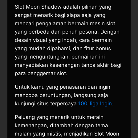
​Slot Moon Shadow adalah pilihan yang
sangat menarik bagi siapa saja yang
mencari pengalaman bermain mesin slot
yang berbeda dan penuh pesona.​ Dengan
desain visual yang indah, cara bermain
yang mudah dipahami, dan fitur bonus
yang menguntungkan, permainan ini
menyediakan kesenangan tanpa akhir bagi
para penggemar slot.
Untuk kamu yang penasaran dan ingin
mencoba peruntungan, langsung saja
kunjungi situs terpercaya
1001liga login
.
Peluang yang menarik untuk meraih
kemenangan, ditambah dengan tema
malam yang mistis, menjadikan Slot Moon