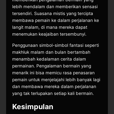
lebih mendalam dan memberikan sensasi
tersendiri. Suasana mistis yang tercipta
membawa pemain ke dalam perjalanan ke
langit malam, di mana mereka dapat
menemukan keajaiban tersembunyi.
Penggunaan simbol-simbol fantasi seperti
makhluk malam dan bulan bertambah
menambah kedalaman cerita dalam
permainan. Pengalaman bermain yang
menarik ini bisa memicu rasa penasaran
pemain untuk menjelajahi lebih banyak lagi
dan membawa mereka dalam perjalanan
yang tak terlupakan setiap kali bermain.
Kesimpulan