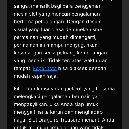
sangat menarik bagi para penggemar
mesin slot yang mencari pengalaman
bertema petualangan.​ Dengan desain
visual yang luar biasa dan mekanisme
permainan yang mudah dimengerti,
permainan ini mampu menyuguhkan
kesenangan serta peluang kemenangan
yang menarik. Tidak terbatas waktu dan
tempat,
koper toto
bisa diakses dengan
mudah kapan saja.
Fitur-fitur khusus dan jackpot yang tersedia
melengkapi pengalaman bermain yang
mengasyikkan. Jika Anda siap untuk
menggali harta karun dan menghadapi
naga, Slot Dragon’s Treasure menanti Anda
untuk memulai petualangan yang tidak