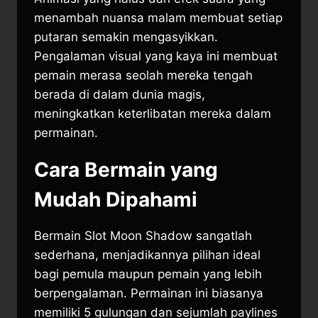
menambah nuansa malam membuat setiap
putaran semakin mengasyikkan.
Pengalaman visual yang kaya ini membuat
pemain merasa seolah mereka tengah
berada di dalam dunia magis,
meningkatkan keterlibatan mereka dalam
permainan.
Cara Bermain yang
Mudah Dipahami
Bermain Slot Moon Shadow sangatlah
sederhana, menjadikannya pilihan ideal
bagi pemula maupun pemain yang lebih
berpengalaman. Permainan ini biasanya
memiliki 5 gulungan dan sejumlah paylines