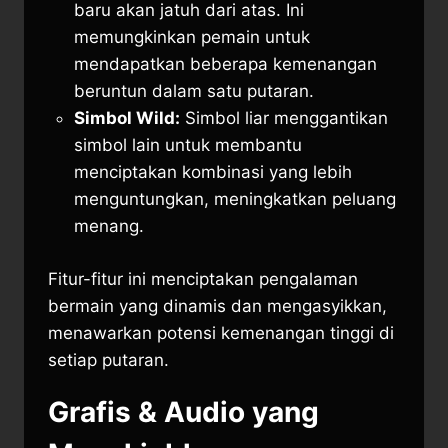
baru akan jatuh dari atas. Ini
memungkinkan pemain untuk
mendapatkan beberapa kemenangan
beruntun dalam satu putaran.
Simbol Wild:
Simbol liar menggantikan
simbol lain untuk membantu
menciptakan kombinasi yang lebih
menguntungkan, meningkatkan peluang
menang.
Fitur-fitur ini menciptakan pengalaman
bermain yang dinamis dan mengasyikkan,
menawarkan potensi kemenangan tinggi di
setiap putaran.
Grafis & Audio yang