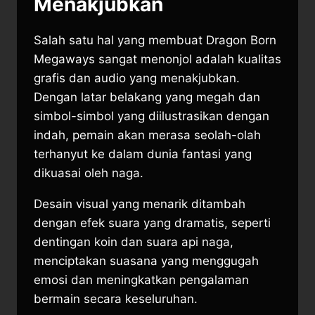
Menakjubkan
Salah satu hal yang membuat Dragon Born
Megaways sangat menonjol adalah kualitas
grafis dan audio yang menakjubkan.
Dengan latar belakang yang megah dan
simbol-simbol yang diilustrasikan dengan
indah, pemain akan merasa seolah-olah
terhanyut ke dalam dunia fantasi yang
dikuasai oleh naga.
Desain visual yang menarik ditambah
dengan efek suara yang dramatis, seperti
dentingan koin dan suara api naga,
menciptakan suasana yang menggugah
emosi dan meningkatkan pengalaman
bermain secara keseluruhan.