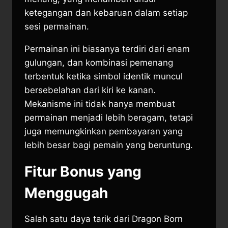
ketegangan dan kebaruan dalam setiap
sesi permainan.
Permainan ini biasanya terdiri dari enam
gulungan, dan kombinasi pemenang
terbentuk ketika simbol identik muncul
bersebelahan dari kiri ke kanan.
Mekanisme ini tidak hanya membuat
permainan menjadi lebih beragam, tetapi
juga memungkinkan pembayaran yang
lebih besar bagi pemain yang beruntung.
Fitur Bonus yang
Menggugah
Salah satu daya tarik dari Dragon Born