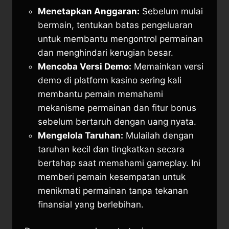
Menetapkan Anggaran:
Sebelum mulai
bermain, tentukan batas pengeluaran
untuk membantu mengontrol permainan
dan menghindari kerugian besar.
Mencoba Versi Demo:
Memainkan versi
demo di platform kasino sering kali
membantu pemain memahami
mekanisme permainan dan fitur bonus
sebelum bertaruh dengan uang nyata.
Mengelola Taruhan:
Mulailah dengan
taruhan kecil dan tingkatkan secara
bertahap saat memahami gameplay. Ini
memberi pemain kesempatan untuk
menikmati permainan tanpa tekanan
finansial yang berlebihan.