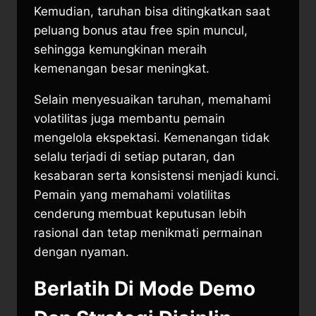
Kemudian, taruhan bisa ditingkatkan saat
peluang bonus atau free spin muncul,
sehingga kemungkinan meraih
kemenangan besar meningkat.
Selain menyesuaikan taruhan, memahami
volatilitas juga membantu pemain
mengelola ekspektasi. Kemenangan tidak
selalu terjadi di setiap putaran, dan
kesabaran serta konsistensi menjadi kunci.
Pemain yang memahami volatilitas
cenderung membuat keputusan lebih
rasional dan tetap menikmati permainan
dengan nyaman.
Berlatih Di Mode Demo