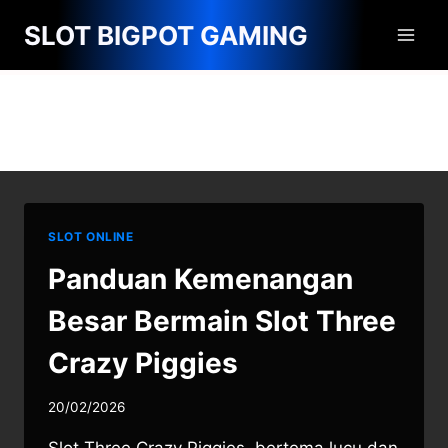
Skip
SLOT BIGPOT GAMING
to
content
Panduan Kemenangan
Besar
SLOT ONLINE
Panduan Kemenangan
Besar Bermain Slot Three
Crazy Piggies
20/02/2026