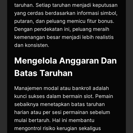
taruhan. Setiap taruhan menjadi keputusan
yang cerdas berdasarkan informasi simbol,
putaran, dan peluang memicu fitur bonus.
Dengan pendekatan ini, peluang meraih
kemenangan besar menjadi lebih realistis
dan konsisten.
Mengelola Anggaran Dan
Batas Taruhan
Manajemen modal atau bankroll adalah
kunci sukses dalam bermain slot. Pemain
sebaiknya menetapkan batas taruhan
harian atau per sesi permainan sebelum
mulai bertaruh. Hal ini membantu
mengontrol risiko kerugian sekaligus