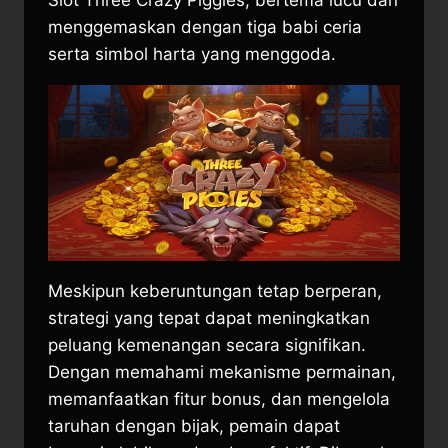
Slot Three Crazy Piggies, bertema lucu dan
menggemaskan dengan tiga babi ceria
serta simbol harta yang menggoda.
Meskipun keberuntungan tetap berperan,
strategi yang tepat dapat meningkatkan
peluang kemenangan secara signifikan.
Dengan memahami mekanisme permainan,
memanfaatkan fitur bonus, dan mengelola
taruhan dengan bijak, pemain dapat