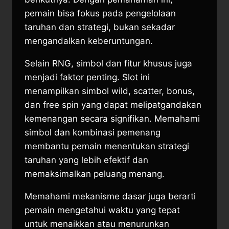
pemain bisa fokus pada pengelolaan
taruhan dan strategi, bukan sekadar
mengandalkan keberuntungan.
Selain RNG, simbol dan fitur khusus juga
menjadi faktor penting. Slot ini
menampilkan simbol wild, scatter, bonus,
dan free spin yang dapat melipatgandakan
kemenangan secara signifikan. Memahami
simbol dan kombinasi pemenang
membantu pemain menentukan strategi
taruhan yang lebih efektif dan
memaksimalkan peluang menang.
Memahami mekanisme dasar juga berarti
pemain mengetahui waktu yang tepat
untuk menaikkan atau menurunkan