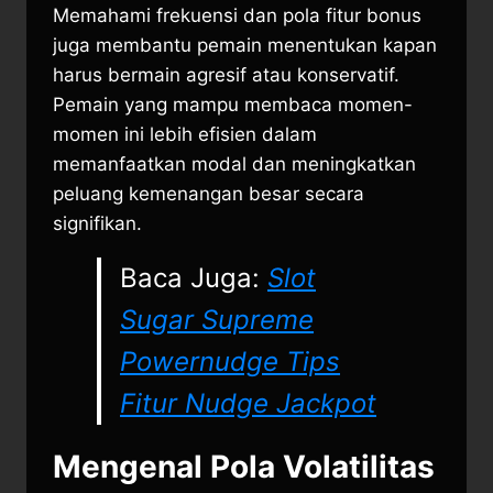
Memahami frekuensi dan pola fitur bonus
juga membantu pemain menentukan kapan
harus bermain agresif atau konservatif.
Pemain yang mampu membaca momen-
momen ini lebih efisien dalam
memanfaatkan modal dan meningkatkan
peluang kemenangan besar secara
signifikan.
Baca Juga:
Slot
Sugar Supreme
Powernudge Tips
Fitur Nudge Jackpot
Mengenal Pola Volatilitas