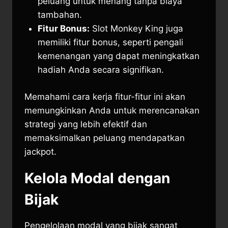
peluang untuk menang tanpa biaya
tambahan.
Fitur Bonus:
Slot Monkey King juga
memiliki fitur bonus, seperti pengali
kemenangan yang dapat meningkatkan
hadiah Anda secara signifikan.
Memahami cara kerja fitur-fitur ini akan
memungkinkan Anda untuk merencanakan
strategi yang lebih efektif dan
memaksimalkan peluang mendapatkan
jackpot.
Kelola Modal dengan
Bijak
Pengelolaan modal yang bijak sangat