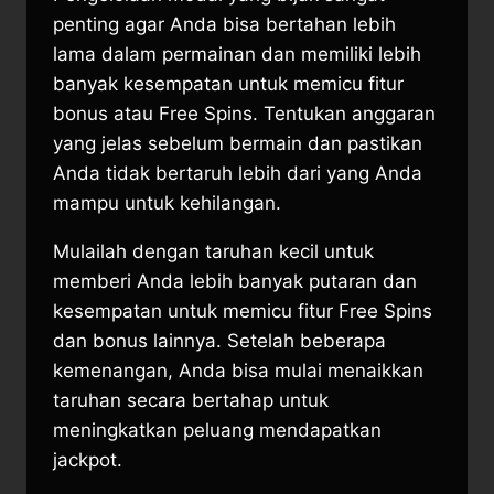
penting agar Anda bisa bertahan lebih
lama dalam permainan dan memiliki lebih
banyak kesempatan untuk memicu fitur
bonus atau Free Spins. Tentukan anggaran
yang jelas sebelum bermain dan pastikan
Anda tidak bertaruh lebih dari yang Anda
mampu untuk kehilangan.
Mulailah dengan taruhan kecil untuk
memberi Anda lebih banyak putaran dan
kesempatan untuk memicu fitur Free Spins
dan bonus lainnya. Setelah beberapa
kemenangan, Anda bisa mulai menaikkan
taruhan secara bertahap untuk
meningkatkan peluang mendapatkan
jackpot.