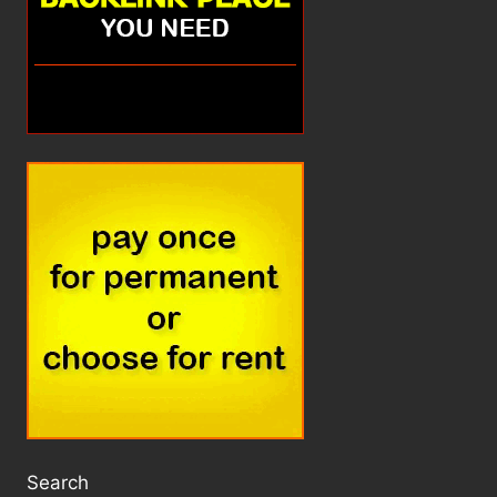
Search