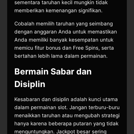
sementara taruhan kecil mungkin tidak
memberikan kemenangan signifikan.
Cobalah memilih taruhan yang seimbang
dengan anggaran Anda untuk memastikan
Anda memiliki banyak kesempatan untuk
memicu fitur bonus dan Free Spins, serta
bertahan lebih lama dalam permainan.
Bermain Sabar dan
Disiplin
Kesabaran dan disiplin adalah kunci utama
dalam permainan slot. Jangan terburu-buru
menaikkan taruhan atau mengubah strategi
hanya karena beberapa putaran yang tidak
menguntungkan. Jackpot besar sering