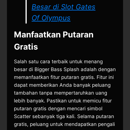
Besar di Slot Gates
Of Olympus
Manfaatkan Putaran
Gratis
Salah satu cara terbaik untuk menang
besar di Bigger Bass Splash adalah dengan
memanfaatkan fitur putaran gratis. Fitur ini
dapat memberikan Anda banyak peluang
tambahan tanpa mempertaruhkan uang
lebih banyak. Pastikan untuk memicu fitur
putaran gratis dengan mencari simbol
Scatter sebanyak tiga kali. Selama putaran
gratis, peluang untuk mendapatkan pengali