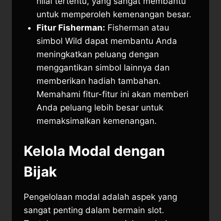
nilai tertentu, yang sangat membantu
untuk memperoleh kemenangan besar.
Fitur Fisherman:
Fisherman atau
simbol Wild dapat membantu Anda
meningkatkan peluang dengan
menggantikan simbol lainnya dan
memberikan hadiah tambahan.
Memahami fitur-fitur ini akan memberi
Anda peluang lebih besar untuk
memaksimalkan kemenangan.
Kelola Modal dengan
Bijak
Pengelolaan modal adalah aspek yang
sangat penting dalam bermain slot.