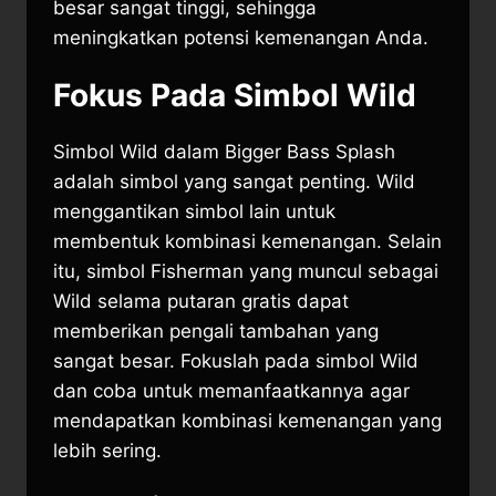
besar sangat tinggi, sehingga
meningkatkan potensi kemenangan Anda.
Fokus Pada Simbol Wild
Simbol Wild dalam Bigger Bass Splash
adalah simbol yang sangat penting. Wild
menggantikan simbol lain untuk
membentuk kombinasi kemenangan. Selain
itu, simbol Fisherman yang muncul sebagai
Wild selama putaran gratis dapat
memberikan pengali tambahan yang
sangat besar. Fokuslah pada simbol Wild
dan coba untuk memanfaatkannya agar
mendapatkan kombinasi kemenangan yang
lebih sering.