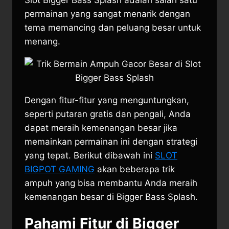
Slot Bigger Bass Splash adalah salah satu
permainan yang sangat menarik dengan
tema memancing dan peluang besar untuk
menang.
Dengan fitur-fitur yang menguntungkan,
seperti putaran gratis dan pengali, Anda
dapat meraih kemenangan besar jika
memainkan permainan ini dengan strategi
yang tepat. Berikut dibawah ini
SLOT
BIGPOT GAMING
akan beberapa trik
ampuh yang bisa membantu Anda meraih
kemenangan besar di Bigger Bass Splash.
Pahami Fitur di Bigger