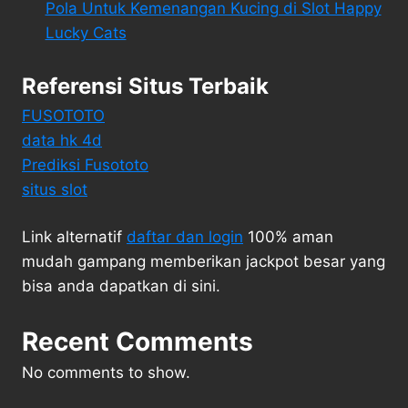
Pola Untuk Kemenangan Kucing di Slot Happy
Lucky Cats
Referensi Situs Terbaik
FUSOTOTO
data hk 4d
Prediksi Fusototo
situs slot
Link alternatif
daftar dan login
100% aman
mudah gampang memberikan jackpot besar yang
bisa anda dapatkan di sini.
Recent Comments
No comments to show.