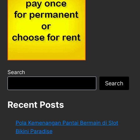
Search
Search
Recent Posts
Pola Kemenangan Pantai Bermain di Slot
Bikini Paradise