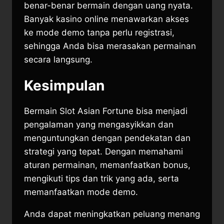
benar-benar bermain dengan uang nyata.
Banyak kasino online menawarkan akses
ke mode demo tanpa perlu registrasi,
sehingga Anda bisa merasakan permainan
secara langsung.
Kesimpulan
Bermain Slot Asian Fortune bisa menjadi
pengalaman yang mengasyikkan dan
menguntungkan dengan pendekatan dan
strategi yang tepat. Dengan memahami
aturan permainan, memanfaatkan bonus,
mengikuti tips dan trik yang ada, serta
memanfaatkan mode demo.
Anda dapat meningkatkan peluang menang