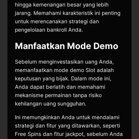
hingga kemenangan besar yang lebih
jarang. Memahami karakteristik ini penting
untuk merencanakan strategi dan
pengelolaan bankroll Anda.
Manfaatkan Mode Demo
Sebelum menginvestasikan uang Anda,
memanfaatkan mode demo Slot adalah
keputusan yang bijak. Dalam mode ini,
Anda dapat berlatih dan memahami
mekanisme permainan tanpa risiko
kehilangan uang sungguhan.
Ini memungkinkan Anda untuk mendalami
strategi dan fitur yang ditawarkan, seperti
Free Spins dan fitur jackpot, sebelum Anda