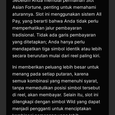
Sebelum Anda memulai permainan Slot
Asian Fortune, penting untuk memahami
aturannya. Slot ini menggunakan sistem All
Pay, yang berarti bahwa Anda tidak perlu
memperhatikan jalur pembayaran
tradisional. Tidak ada garis pembayaran
yang ditetapkan; Anda hanya perlu
mendapatkan tiga simbol identik atau lebih
secara berurutan mulai dari reel paling kiri.
Ini memberikan peluang lebih besar untuk
menang pada setiap putaran, karena
semua kombinasi yang memenuhi syarat,
tanpa memedulikan posisi simbol tersebut
di reel, akan membayar. Selain itu, slot ini
dilengkapi dengan simbol Wild yang dapat
menjadi pengganti untuk menciptakan