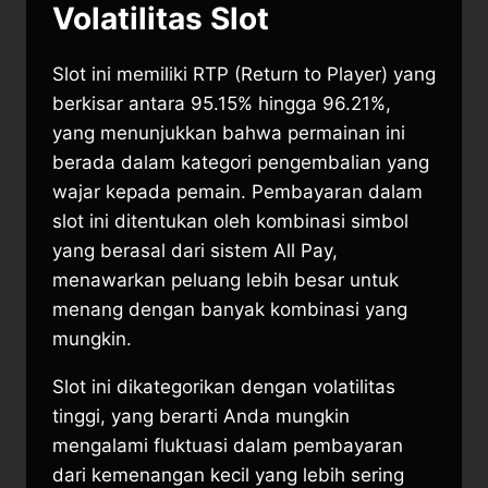
Volatilitas Slot
Slot ini memiliki RTP (Return to Player) yang
berkisar antara 95.15% hingga 96.21%,
yang menunjukkan bahwa permainan ini
berada dalam kategori pengembalian yang
wajar kepada pemain. Pembayaran dalam
slot ini ditentukan oleh kombinasi simbol
yang berasal dari sistem All Pay,
menawarkan peluang lebih besar untuk
menang dengan banyak kombinasi yang
mungkin.
Slot ini dikategorikan dengan volatilitas
tinggi, yang berarti Anda mungkin
mengalami fluktuasi dalam pembayaran
dari kemenangan kecil yang lebih sering