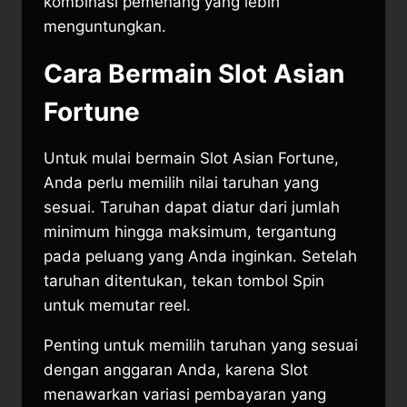
kombinasi pemenang yang lebih
menguntungkan.
Cara Bermain Slot Asian
Fortune
Untuk mulai bermain Slot Asian Fortune,
Anda perlu memilih nilai taruhan yang
sesuai. Taruhan dapat diatur dari jumlah
minimum hingga maksimum, tergantung
pada peluang yang Anda inginkan. Setelah
taruhan ditentukan, tekan tombol Spin
untuk memutar reel.
Penting untuk memilih taruhan yang sesuai
dengan anggaran Anda, karena Slot
menawarkan variasi pembayaran yang