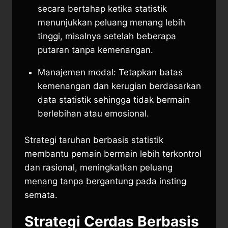
secara bertahap ketika statistik
menunjukkan peluang menang lebih
tinggi, misalnya setelah beberapa
putaran tanpa kemenangan.
Manajemen modal: Tetapkan batas
kemenangan dan kerugian berdasarkan
data statistik sehingga tidak bermain
berlebihan atau emosional.
Strategi taruhan berbasis statistik
membantu pemain bermain lebih terkontrol
dan rasional, meningkatkan peluang
menang tanpa bergantung pada insting
semata.
Strategi Cerdas Berbasis