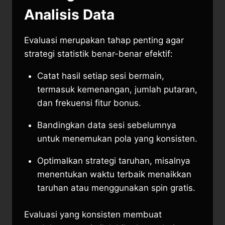
Analisis Data
Evaluasi merupakan tahap penting agar
strategi statistik benar-benar efektif:
Catat hasil setiap sesi bermain,
termasuk kemenangan, jumlah putaran,
dan frekuensi fitur bonus.
Bandingkan data sesi sebelumnya
untuk menemukan pola yang konsisten.
Optimalkan strategi taruhan, misalnya
menentukan waktu terbaik menaikkan
taruhan atau menggunakan spin gratis.
Evaluasi yang konsisten membuat