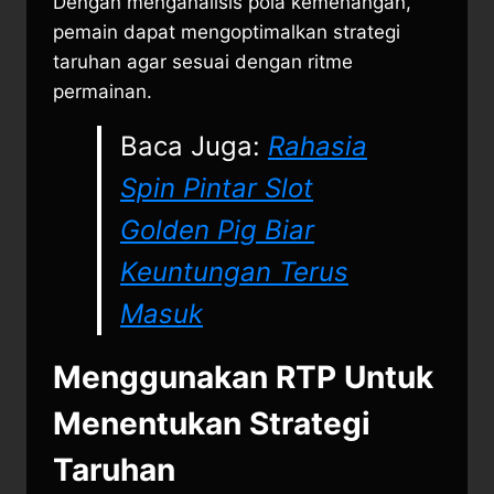
Dengan menganalisis pola kemenangan,
pemain dapat mengoptimalkan strategi
taruhan agar sesuai dengan ritme
permainan.
Baca Juga:
Rahasia
Spin Pintar Slot
Golden Pig Biar
Keuntungan Terus
Masuk
Menggunakan RTP Untuk
Menentukan Strategi
Taruhan