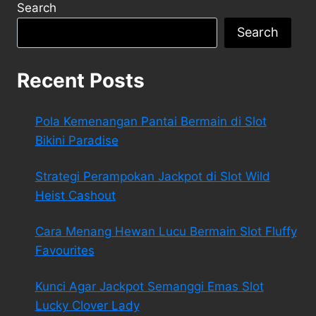
Search
Search
Recent Posts
Pola Kemenangan Pantai Bermain di Slot
Bikini Paradise
Strategi Perampokan Jackpot di Slot Wild
Heist Cashout
Cara Menang Hewan Lucu Bermain Slot Fluffy
Favourites
Kunci Agar Jackpot Semanggi Emas Slot
Lucky Clover Lady