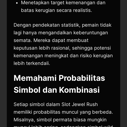
Menetapkan target kemenangan dan
batas kerugian secara realistis.
Dengan pendekatan statistik, pemain tidak
lagi hanya mengandalkan keberuntungan
semata. Mereka dapat membuat
keputusan lebih rasional, sehingga potensi
kemenangan meningkat dan risiko kerugian
lebih terkendali.
Memahami Probabilitas
Simbol dan Kombinasi
Setiap simbol dalam Slot Jewel Rush
memiliki probabilitas muncul yang berbeda.
Misalnya, simbol permata biasa mungkin