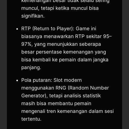
kemenangan besar tidak selalu sering
muncul, tetapi ketika muncul bisa
signifikan.
RTP (Return to Player): Game ini
biasanya menawarkan RTP sekitar 95–
97%, yang menunjukkan seberapa
besar persentase kemenangan yang
bisa kembali ke pemain dalam jangka
panjang.
Pola putaran: Slot modern
menggunakan RNG (Random Number
Generator), tetapi analisis statistik
masih bisa membantu pemain
mengenali tren kemenangan dalam sesi
tertentu.