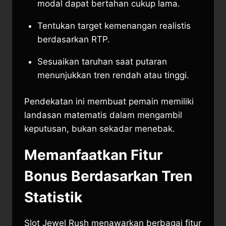
modal dapat bertahan cukup lama.
Tentukan target kemenangan realistis
berdasarkan RTP.
Sesuaikan taruhan saat putaran
menunjukkan tren rendah atau tinggi.
Pendekatan ini membuat pemain memiliki
landasan matematis dalam mengambil
keputusan, bukan sekadar menebak.
Memanfaatkan Fitur
Bonus Berdasarkan Tren
Statistik
Slot Jewel Rush menawarkan berbagai fitur