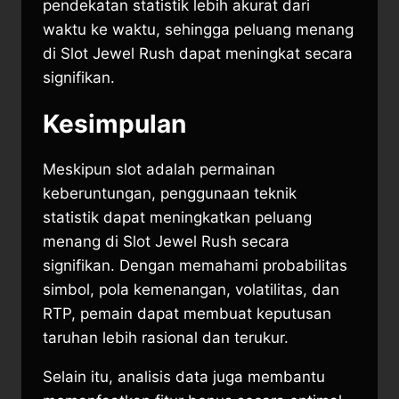
pendekatan statistik lebih akurat dari
waktu ke waktu, sehingga peluang menang
di Slot Jewel Rush dapat meningkat secara
signifikan.
Kesimpulan
Meskipun slot adalah permainan
keberuntungan, penggunaan teknik
statistik dapat meningkatkan peluang
menang di Slot Jewel Rush secara
signifikan. Dengan memahami probabilitas
simbol, pola kemenangan, volatilitas, dan
RTP, pemain dapat membuat keputusan
taruhan lebih rasional dan terukur.
Selain itu, analisis data juga membantu