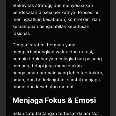
efektivitas strategi, dan menyesuaikan
pendekatan di sesi berikutnya. Proses ini
meningkatkan kesabaran, kontrol diri, dan
kemampuan pengambilan keputusan
rasional.
Dengan strategi bermain yang
mempertimbangkan waktu dan durasi,
pemain tidak hanya meningkatkan peluang
menang, tetapi juga menciptakan
pengalaman bermain yang lebih terstruktur,
aman, dan berkelanjutan, sambil menjaga
modal dan kesehatan mental.
Menjaga Fokus & Emosi
Salah satu tantangan terbesar dalam slot