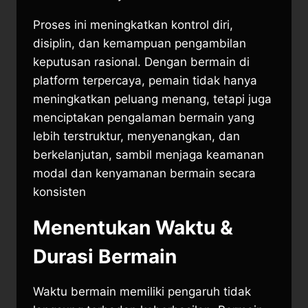
Proses ini meningkatkan kontrol diri,
disiplin, dan kemampuan pengambilan
keputusan rasional. Dengan bermain di
platform terpercaya, pemain tidak hanya
meningkatkan peluang menang, tetapi juga
menciptakan pengalaman bermain yang
lebih terstruktur, menyenangkan, dan
berkelanjutan, sambil menjaga keamanan
modal dan kenyamanan bermain secara
konsisten
Menentukan Waktu &
Durasi Bermain
Waktu bermain memiliki pengaruh tidak