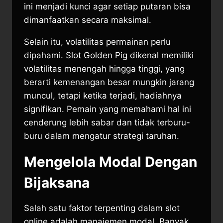
ini menjadi kunci agar setiap putaran bisa
dimanfaatkan secara maksimal.
Selain itu, volatilitas permainan perlu
dipahami. Slot Golden Pig dikenal memiliki
volatilitas menengah hingga tinggi, yang
berarti kemenangan besar mungkin jarang
muncul, tetapi ketika terjadi, hadiahnya
signifikan. Pemain yang memahami hal ini
cenderung lebih sabar dan tidak terburu-
buru dalam mengatur strategi taruhan.
Mengelola Modal Dengan
Bijaksana
Salah satu faktor terpenting dalam slot
online adalah manajemen modal. Banyak