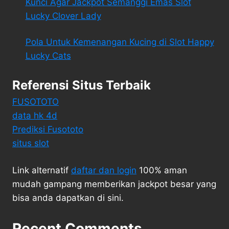
Kunci Agar Jackpot Semanggi Emas Slot
Lucky Clover Lady
Pola Untuk Kemenangan Kucing di Slot Happy
Lucky Cats
Referensi Situs Terbaik
FUSOTOTO
data hk 4d
Prediksi Fusototo
situs slot
Link alternatif
daftar dan login
100% aman
mudah gampang memberikan jackpot besar yang
bisa anda dapatkan di sini.
Recent Comments