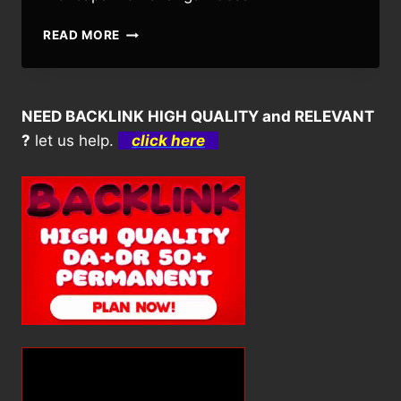
RAHASIAMENANG
READ MORE
SLOT
GOLDEN
PIG
DENGAN
NEED BACKLINK HIGH QUALITY and RELEVANT
POLA
?
let us help.
click here
KHUSUS