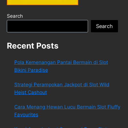
Search
Search
Recent Posts
Pola Kemenangan Pantai Bermain di Slot
Bikini Paradise
Strategi Perampokan Jackpot di Slot Wild
Heist Cashout
Cara Menang Hewan Lucu Bermain Slot Fluffy
Favourites