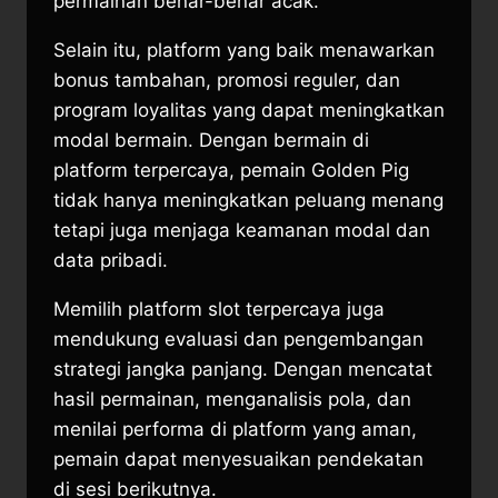
permainan benar-benar acak.
Selain itu, platform yang baik menawarkan
bonus tambahan, promosi reguler, dan
program loyalitas yang dapat meningkatkan
modal bermain. Dengan bermain di
platform terpercaya, pemain Golden Pig
tidak hanya meningkatkan peluang menang
tetapi juga menjaga keamanan modal dan
data pribadi.
Memilih platform slot terpercaya juga
mendukung evaluasi dan pengembangan
strategi jangka panjang. Dengan mencatat
hasil permainan, menganalisis pola, dan
menilai performa di platform yang aman,
pemain dapat menyesuaikan pendekatan
di sesi berikutnya.