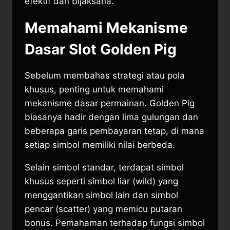
efektif dan bijaksana.
Memahami Mekanisme
Dasar Slot Golden Pig
Sebelum membahas strategi atau pola
khusus, penting untuk memahami
mekanisme dasar permainan. Golden Pig
biasanya hadir dengan lima gulungan dan
beberapa garis pembayaran tetap, di mana
setiap simbol memiliki nilai berbeda.
Selain simbol standar, terdapat simbol
khusus seperti simbol liar (wild) yang
menggantikan simbol lain dan simbol
pencar (scatter) yang memicu putaran
bonus. Pemahaman terhadap fungsi simbol