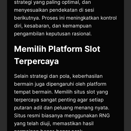
strategi yang paling optimal, dan
menyesuaikan pendekatan di sesi
berikutnya. Proses ini meningkatkan kontrol
diri, kesabaran, dan kemampuan
pengambilan keputusan rasional.
Memilih Platform Slot
Terpercaya
Selain strategi dan pola, keberhasilan
bermain juga dipengaruhi oleh platform
tempat bermain. Memilih situs slot yang
terpercaya sangat penting agar setiap
putaran adil dan peluang menang nyata.
Situs resmi biasanya menggunakan RNG
yang telah diuji, memastikan hasil