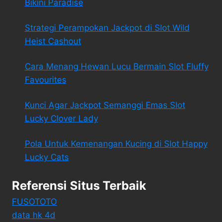
Bikini Paradise
Strategi Perampokan Jackpot di Slot Wild
Heist Cashout
Cara Menang Hewan Lucu Bermain Slot Fluffy
Favourites
Kunci Agar Jackpot Semanggi Emas Slot
Lucky Clover Lady
Pola Untuk Kemenangan Kucing di Slot Happy
Lucky Cats
Referensi Situs Terbaik
FUSOTOTO
data hk 4d