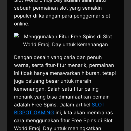
Slot World Emoji Day adalah salah satu
sebuah permainan slot yang semakin
populer di kalangan para penggemar slot
online.
Dengan desain yang ceria dan penuh
warna, serta fitur-fitur menarik, permainan
ini tidak hanya menawarkan hiburan, tetapi
juga peluang besar untuk meraih
kemenangan. Salah satu fitur paling
menarik yang bisa dimanfaatkan pemain
adalah Free Spins. Dalam artikel
SLOT
BIGPOT GAMING
ini, kita akan membahas
cara menggunakan fitur Free Spins di Slot
World Emoji Day untuk meningkatkan