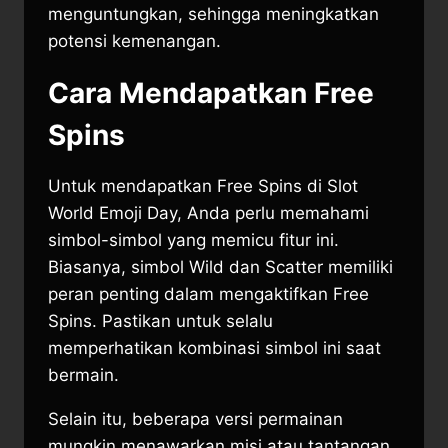
menguntungkan, sehingga meningkatkan
potensi kemenangan.
Cara Mendapatkan Free
Spins
Untuk mendapatkan Free Spins di Slot
World Emoji Day, Anda perlu memahami
simbol-simbol yang memicu fitur ini.
Biasanya, simbol Wild dan Scatter memiliki
peran penting dalam mengaktifkan Free
Spins. Pastikan untuk selalu
memperhatikan kombinasi simbol ini saat
bermain.
Selain itu, beberapa versi permainan
mungkin menawarkan misi atau tantangan