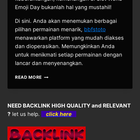
Emoji Day bukanlah hal yang mustahil!
Di sini. Anda akan menemukan berbagai
pilihan permainan menarik,
bbfstoto
menawarkan platform yang mudah diakses
dan dioperasikan. Memungkinkan Anda
untuk menikmati setiap permainan dengan
lancar dan menyenangkan.
MENGGUNAKAN
READ MORE
FITUR
FREE
SPINS
DI
NEED BACKLINK HIGH QUALITY and RELEVANT
SLOT
?
let us help.
click here
WORLD
EMOJI
DAY
UNTUK