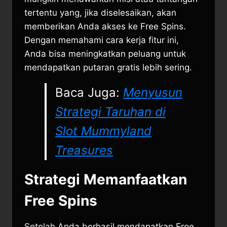
tertentu yang, jika diselesaikan, akan
memberikan Anda akses ke Free Spins.
Dengan memahami cara kerja fitur ini,
Anda bisa meningkatkan peluang untuk
mendapatkan putaran gratis lebih sering.
Baca Juga:
Menyusun
Strategi Taruhan di
Slot Mummyland
Treasures
Strategi Memanfaatkan
Free Spins
Setelah Anda berhasil mendapatkan Free