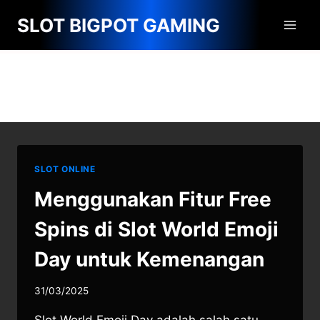
Skip
SLOT BIGPOT GAMING
to
content
Menang di Slot World
Emoji Day
SLOT ONLINE
Menggunakan Fitur Free
Spins di Slot World Emoji
Day untuk Kemenangan
31/03/2025