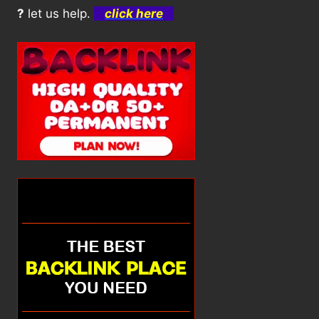
OF
?
let us help.
click here
TARZAN
DAN
MENANG
TERUS