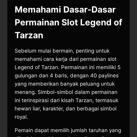
Memahami Dasar-Dasar
Permainan Slot Legend of
Tarzan
Sebelum mulai bermain, penting untuk
memahami cara kerja dari permainan slot
Legend of Tarzan. Permainan ini memiliki 5
gulungan dan 4 baris, dengan 40 paylines
yang memberikan banyak peluang untuk
menang. Simbol-simbol dalam permainan
ini terinspirasi dari kisah Tarzan, termasuk
hewan liar, karakter, dan berbagai simbol
royal.
Pemain dapat memilih jumlah taruhan yang