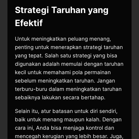
Strategi Taruhan yang
Efektif
Untuk meningkatkan peluang menang,
penting untuk menerapkan strategi taruhan
yang tepat. Salah satu strategi yang bisa
digunakan adalah memulai dengan taruhan
kecil untuk memahami pola permainan
sebelum meningkatkan taruhan. Jangan
terburu-buru dalam meningkatkan taruhan
sebaiknya lakukan secara bertahap.
Selain itu, atur batasan untuk diri sendiri,
baik untuk menang maupun kalah. Dengan
cara ini, Anda bisa menjaga kontrol dan
mencegah kerugian yang lebih besar. Juga,