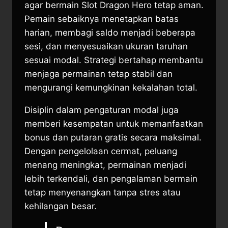
agar bermain Slot Dragon Hero tetap aman.
Pemain sebaiknya menetapkan batas
harian, membagi saldo menjadi beberapa
sesi, dan menyesuaikan ukuran taruhan
sesuai modal. Strategi bertahap membantu
menjaga permainan tetap stabil dan
mengurangi kemungkinan kekalahan total.
Disiplin dalam pengaturan modal juga
memberi kesempatan untuk memanfaatkan
bonus dan putaran gratis secara maksimal.
Dengan pengelolaan cermat, peluang
menang meningkat, permainan menjadi
lebih terkendali, dan pengalaman bermain
tetap menyenangkan tanpa stres atau
kehilangan besar.