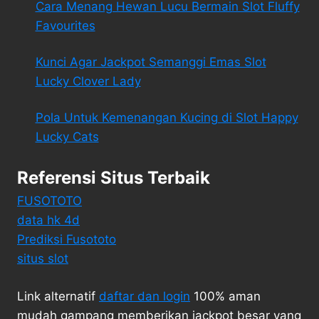
Cara Menang Hewan Lucu Bermain Slot Fluffy
Favourites
Kunci Agar Jackpot Semanggi Emas Slot
Lucky Clover Lady
Pola Untuk Kemenangan Kucing di Slot Happy
Lucky Cats
Referensi Situs Terbaik
FUSOTOTO
data hk 4d
Prediksi Fusototo
situs slot
Link alternatif
daftar dan login
100% aman
mudah gampang memberikan jackpot besar yang