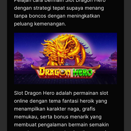
Pelajari cara bermain Slot Dragon Hero
dengan strategi tepat supaya menang
tanpa boncos dengan meningkatkan
peluang kemenangan.
Slot Dragon Hero adalah permainan slot
online dengan tema fantasi heroik yang
menampilkan karakter naga, grafis
memukau, serta bonus menarik yang
membuat pengalaman bermain semakin