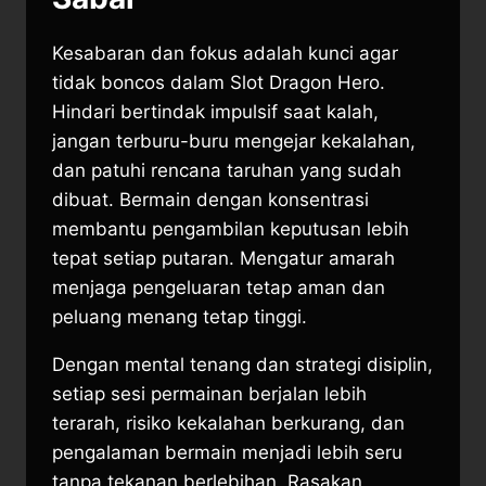
Kesabaran dan fokus adalah kunci agar
tidak boncos dalam Slot Dragon Hero.
Hindari bertindak impulsif saat kalah,
jangan terburu-buru mengejar kekalahan,
dan patuhi rencana taruhan yang sudah
dibuat. Bermain dengan konsentrasi
membantu pengambilan keputusan lebih
tepat setiap putaran. Mengatur amarah
menjaga pengeluaran tetap aman dan
peluang menang tetap tinggi.
Dengan mental tenang dan strategi disiplin,
setiap sesi permainan berjalan lebih
terarah, risiko kekalahan berkurang, dan
pengalaman bermain menjadi lebih seru
tanpa tekanan berlebihan. Rasakan