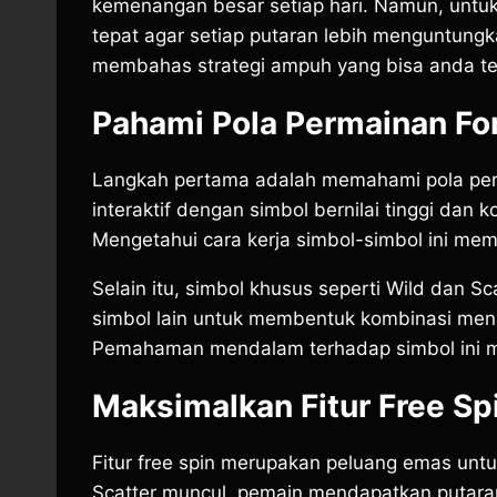
kemenangan besar setiap hari. Namun, untuk 
tepat agar setiap putaran lebih menguntungka
membahas strategi ampuh yang bisa anda te
Pahami Pola Permainan Fo
Langkah pertama adalah memahami pola perm
interaktif dengan simbol bernilai tinggi da
Mengetahui cara kerja simbol-simbol ini mem
Selain itu, simbol khusus seperti Wild dan S
simbol lain untuk membentuk kombinasi mena
Pemahaman mendalam terhadap simbol ini me
Maksimalkan Fitur Free Spi
Fitur free spin merupakan peluang emas unt
Scatter muncul, pemain mendapatkan putara