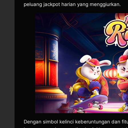
peluang jackpot harian yang menggiurkan.
Dengan simbol kelinci keberuntungan dan fi