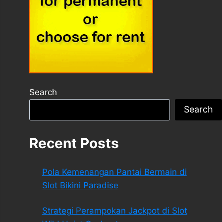
Search
Search
Recent Posts
Pola Kemenangan Pantai Bermain di
Slot Bikini Paradise
Strategi Perampokan Jackpot di Slot