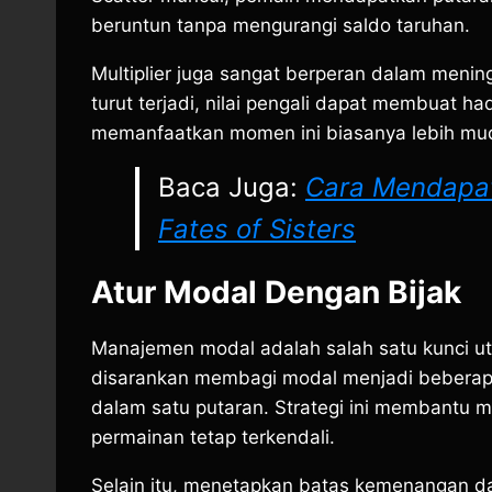
beruntun tanpa mengurangi saldo taruhan.
Multiplier juga sangat berperan dalam meni
turut terjadi, nilai pengali dapat membuat h
memanfaatkan momen ini biasanya lebih mud
Baca Juga:
Cara Mendapat
Fates of Sisters
Atur Modal Dengan Bijak
Manajemen modal adalah salah satu kunci u
disarankan membagi modal menjadi beberap
dalam satu putaran. Strategi ini membantu 
permainan tetap terkendali.
Selain itu, menetapkan batas kemenangan d