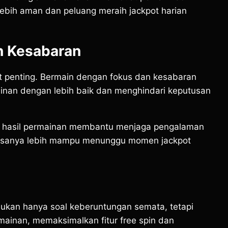
 lebih aman dan peluang meraih jackpot harian
n Kesabaran
ngat penting. Bermain dengan fokus dan kesabaran
an dengan lebih baik dan menghindari keputusan
dap hasil permainan membantu menjaga pengalaman
iasanya lebih mampu menunggu momen jackpot
bukan hanya soal keberuntungan semata, tetapi
mainan, memaksimalkan fitur free spin dan