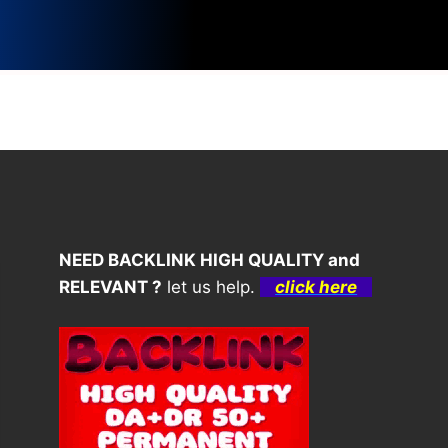
bit
NEED BACKLINK HIGH QUALITY and
RELEVANT ?
let us help.
click here