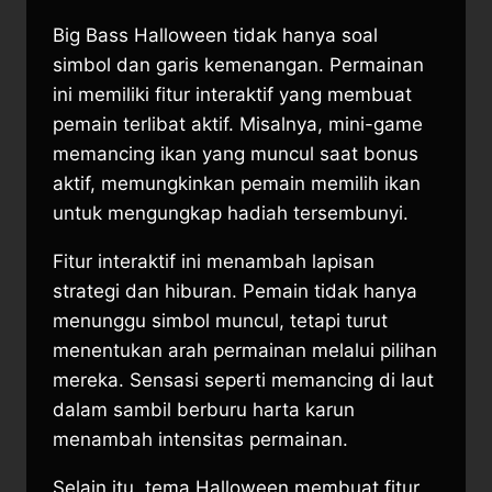
Big Bass Halloween tidak hanya soal
simbol dan garis kemenangan. Permainan
ini memiliki fitur interaktif yang membuat
pemain terlibat aktif. Misalnya, mini-game
memancing ikan yang muncul saat bonus
aktif, memungkinkan pemain memilih ikan
untuk mengungkap hadiah tersembunyi.
Fitur interaktif ini menambah lapisan
strategi dan hiburan. Pemain tidak hanya
menunggu simbol muncul, tetapi turut
menentukan arah permainan melalui pilihan
mereka. Sensasi seperti memancing di laut
dalam sambil berburu harta karun
menambah intensitas permainan.
Selain itu, tema Halloween membuat fitur