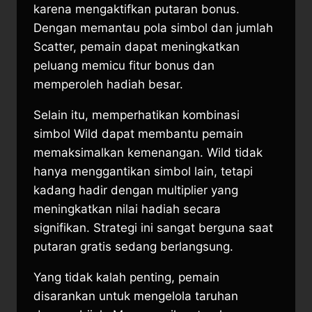
karena mengaktifkan putaran bonus.
Dengan memantau pola simbol dan jumlah
Scatter, pemain dapat meningkatkan
peluang memicu fitur bonus dan
memperoleh hadiah besar.
Selain itu, memperhatikan kombinasi
simbol Wild dapat membantu pemain
memaksimalkan kemenangan. Wild tidak
hanya menggantikan simbol lain, tetapi
kadang hadir dengan multiplier yang
meningkatkan nilai hadiah secara
signifikan. Strategi ini sangat berguna saat
putaran gratis sedang berlangsung.
Yang tidak kalah penting, pemain
disarankan untuk mengelola taruhan