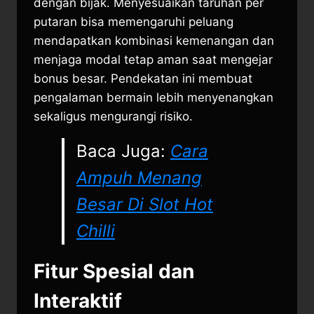
dengan bijak. Menyesuaikan taruhan per
putaran bisa memengaruhi peluang
mendapatkan kombinasi kemenangan dan
menjaga modal tetap aman saat mengejar
bonus besar. Pendekatan ini membuat
pengalaman bermain lebih menyenangkan
sekaligus mengurangi risiko.
Baca Juga:
Cara
Ampuh Menang
Besar Di Slot Hot
Chilli
Fitur Spesial dan
Interaktif