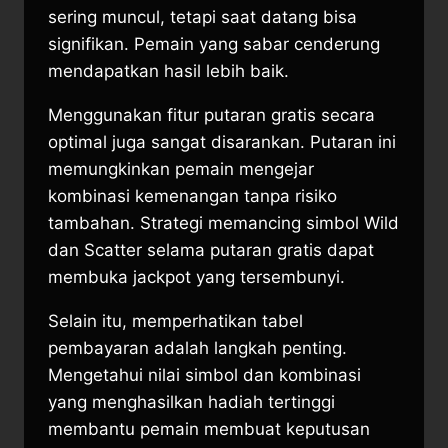
sering muncul, tetapi saat datang bisa
signifikan. Pemain yang sabar cenderung
mendapatkan hasil lebih baik.
Menggunakan fitur putaran gratis secara
optimal juga sangat disarankan. Putaran ini
memungkinkan pemain mengejar
kombinasi kemenangan tanpa risiko
tambahan. Strategi memancing simbol Wild
dan Scatter selama putaran gratis dapat
membuka jackpot yang tersembunyi.
Selain itu, memperhatikan tabel
pembayaran adalah langkah penting.
Mengetahui nilai simbol dan kombinasi
yang menghasilkan hadiah tertinggi
membantu pemain membuat keputusan