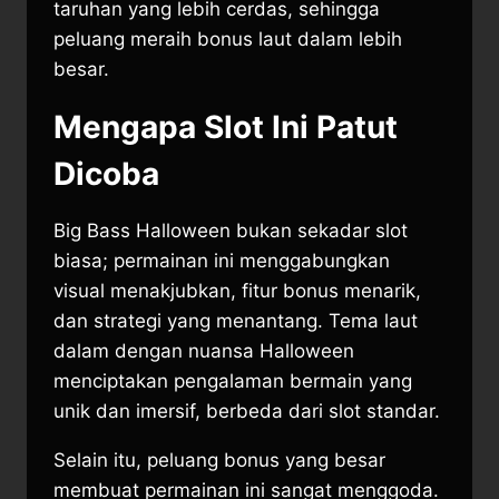
taruhan yang lebih cerdas, sehingga
peluang meraih bonus laut dalam lebih
besar.
Mengapa Slot Ini Patut
Dicoba
Big Bass Halloween bukan sekadar slot
biasa; permainan ini menggabungkan
visual menakjubkan, fitur bonus menarik,
dan strategi yang menantang. Tema laut
dalam dengan nuansa Halloween
menciptakan pengalaman bermain yang
unik dan imersif, berbeda dari slot standar.
Selain itu, peluang bonus yang besar
membuat permainan ini sangat menggoda.