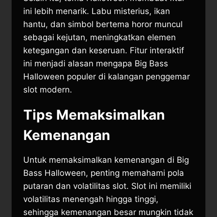
ini lebih menarik. Labu misterius, ikan
hantu, dan simbol bertema horor muncul
sebagai kejutan, meningkatkan elemen
ketegangan dan keseruan. Fitur interaktif
ini menjadi alasan mengapa Big Bass
Halloween populer di kalangan penggemar
slot modern.
Tips Memaksimalkan
Kemenangan
Untuk memaksimalkan kemenangan di Big
Bass Halloween, penting memahami pola
putaran dan volatilitas slot. Slot ini memiliki
volatilitas menengah hingga tinggi,
sehingga kemenangan besar mungkin tidak