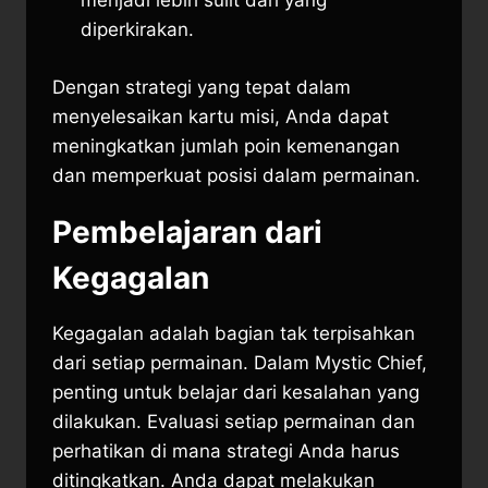
menjadi lebih sulit dari yang
diperkirakan.
Dengan strategi yang tepat dalam
menyelesaikan kartu misi, Anda dapat
meningkatkan jumlah poin kemenangan
dan memperkuat posisi dalam permainan.
Pembelajaran dari
Kegagalan
Kegagalan adalah bagian tak terpisahkan
dari setiap permainan. Dalam Mystic Chief,
penting untuk belajar dari kesalahan yang
dilakukan. Evaluasi setiap permainan dan
perhatikan di mana strategi Anda harus
ditingkatkan. Anda dapat melakukan