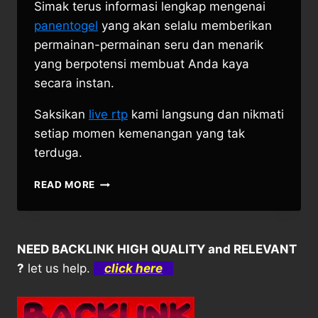
Simak terus informasi lengkap mengenai
panentogel
yang akan selalu memberikan
permainan-permainan seru dan menarik
yang berpotensi membuat Anda kaya
secara instan.
Saksikan
live rtp
kami langsung dan nikmati
setiap momen kemenangan yang tak
terduga.
STRATEGI
READ MORE
MYSTIC
CHIEF
TERBAIK
UNTUK
NEED BACKLINK HIGH QUALITY and RELEVANT
MENDAPATKAN
?
let us help.
click here
KEMENANGAN