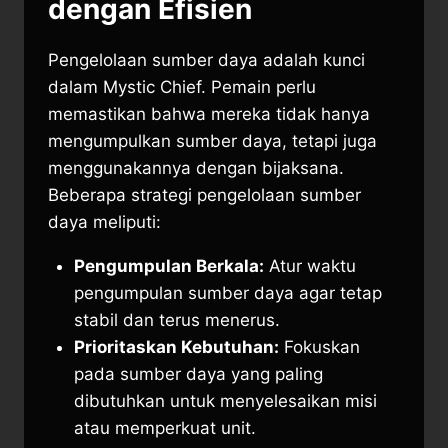
dengan Efisien
Pengelolaan sumber daya adalah kunci
dalam Mystic Chief. Pemain perlu
memastikan bahwa mereka tidak hanya
mengumpulkan sumber daya, tetapi juga
menggunakannya dengan bijaksana.
Beberapa strategi pengelolaan sumber
daya meliputi:
Pengumpulan Berkala:
Atur waktu
pengumpulan sumber daya agar tetap
stabil dan terus menerus.
Prioritaskan Kebutuhan:
Fokuskan
pada sumber daya yang paling
dibutuhkan untuk menyelesaikan misi
atau memperkuat unit.