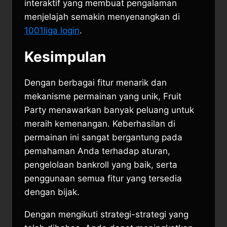
interaktif yang membuat pengalaman
menjelajah semakin menyenangkan di
1001liga login
.
Kesimpulan
Dengan berbagai fitur menarik dan
mekanisme permainan yang unik, Fruit
Party menawarkan banyak peluang untuk
meraih kemenangan. Keberhasilan di
permainan ini sangat bergantung pada
pemahaman Anda terhadap aturan,
pengelolaan bankroll yang baik, serta
penggunaan semua fitur yang tersedia
dengan bijak.
​Dengan mengikuti strategi-strategi yang