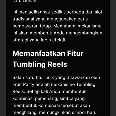
satu cluster.
Ini menjadikannya sedikit berbeda dari slot
tradisional yang menggunakan garis
pembayaran tetap. Memahami mekanisme
ini akan membantu Anda mengembangkan
strategi yang lebih efektif.
Memanfaatkan Fitur
Tumbling Reels
Salah satu fitur unik yang ditawarkan oleh
Fruit Party adalah mekanisme Tumbling
Reels. Setiap kali Anda membentuk
kombinasi pemenang, simbol yang
membentuk kombinasi tersebut akan
menghilang, memungkinkan simbol baru