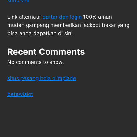
situs slot
Link alternatif
daftar dan login
100% aman
mudah gampang memberikan jackpot besar yang
bisa anda dapatkan di sini.
Recent Comments
No comments to show.
situs pasang bola olimpiade
betawislot