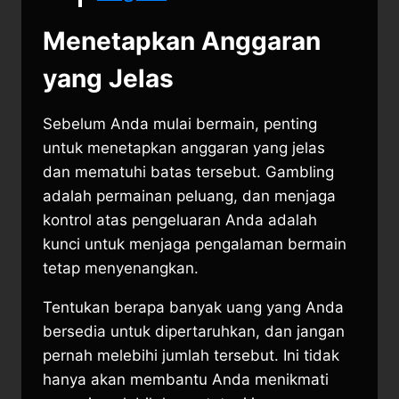
Menetapkan Anggaran
yang Jelas
Sebelum Anda mulai bermain, penting
untuk menetapkan anggaran yang jelas
dan mematuhi batas tersebut. Gambling
adalah permainan peluang, dan menjaga
kontrol atas pengeluaran Anda adalah
kunci untuk menjaga pengalaman bermain
tetap menyenangkan.
Tentukan berapa banyak uang yang Anda
bersedia untuk dipertaruhkan, dan jangan
pernah melebihi jumlah tersebut. Ini tidak
hanya akan membantu Anda menikmati