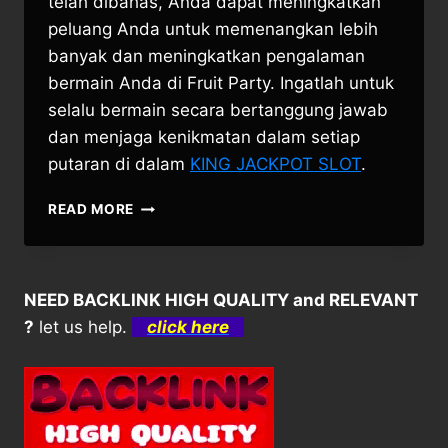
telah dibahas, Anda dapat meningkatkan
peluang Anda untuk memenangkan lebih
banyak dan meningkatkan pengalaman
bermain Anda di Fruit Party.​ Ingatlah untuk
selalu bermain secara bertanggung jawab
dan menjaga kenikmatan dalam setiap
putaran di dalam
KING JACKPOT SLOT
.
CARA
READ MORE
MEMAKSIMALKAN
KEMENANGAN
DI
FRUIT
NEED BACKLINK HIGH QUALITY and RELEVANT
PARTY
?
let us help.
click here