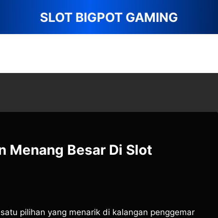
SLOT BIGPOT GAMING
anfaatkan Bonus dan Promo
n Menang Besar Di Slot
 satu pilihan yang menarik di kalangan penggemar