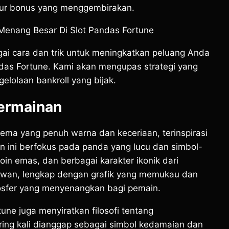
itur bonus yang menggembirakan.
gai cara dan trik untuk meningkatkan peluang Anda
as Fortune. Kami akan mengupas strategi yang
elolaan bankroll yang bijak.
ermainan
ma yang penuh warna dan keceriaan, terinspirasi
n ini berfokus pada panda yang lucu dan simbol-
oin emas, dan berbagai karakter ikonik dari
awan, lengkap dengan grafik yang memukau dan
osfer yang menyenangkan bagi pemain.
une juga menyiratkan filosofi tentang
ing kali dianggap sebagai simbol kedamaian dan