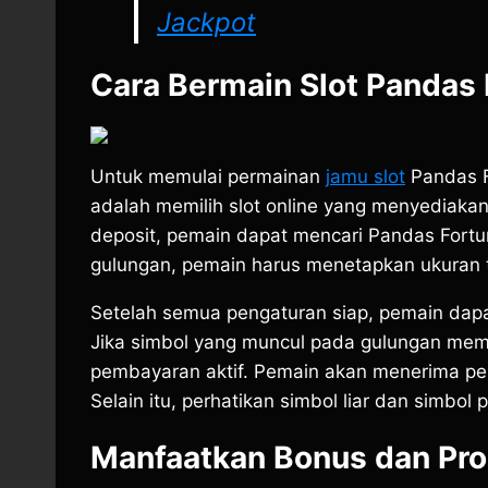
Jackpot
Cara Bermain Slot Pandas 
Untuk memulai permainan
jamu slot
Pandas F
adalah memilih slot online yang menyediaka
deposit, pemain dapat mencari Pandas Fort
gulungan, pemain harus menetapkan ukuran t
Setelah semua pengaturan siap, pemain dap
Jika simbol yang muncul pada gulungan mem
pembayaran aktif. Pemain akan menerima pem
Selain itu, perhatikan simbol liar dan simbol
Manfaatkan Bonus dan Pr