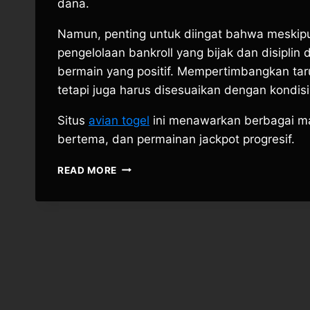
dana.
Namun, penting untuk diingat bahwa meskip
pengelolaan bankroll yang bijak dan disipli
bermain yang positif. Mempertimbangkan t
tetapi juga harus disesuaikan dengan kondi
Situs
avian togel
ini menawarkan berbagai ma
bertema, dan permainan jackpot progresif.
CARA
READ MORE
DAN
TRIK
MENDAPATKAN
MENANG
BESAR
DI
SLOT
PANDAS
FORTUNE