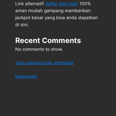
Link alternatif
daftar dan login
100%
aman mudah gampang memberikan
jackpot besar yang bisa anda dapatkan
di sini.
Recent Comments
No comments to show.
situs pasang bola olimpiade
betawislot