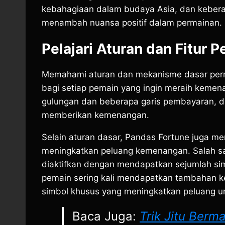
kebahagiaan dalam budaya Asia, dan kebera
menambah nuansa positif dalam permainan.
Pelajari Aturan dan Fitur 
Memahami aturan dan mekanisme dasar perma
bagi setiap pemain yang ingin meraih kemenan
gulungan dan beberapa garis pembayaran, d
memberikan kemenangan.
Selain aturan dasar, Pandas Fortune juga m
meningkatkan peluang kemenangan. Salah sat
diaktifkan dengan mendapatkan sejumlah sim
pemain sering kali mendapatkan tambahan 
simbol khusus yang meningkatkan peluang 
Baca Juga:
Trik Jitu Berm