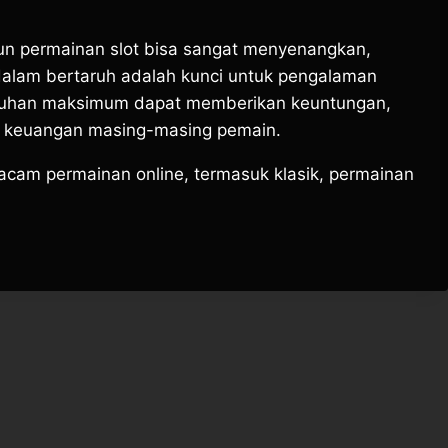
un permainan slot bisa sangat menyenangkan,
n dalam bertaruh adalah kunci untuk pengalaman
aruhan maksimum dapat memberikan keuntungan,
si keuangan masing-masing pemain.
cam permainan online, termasuk klasik, permainan