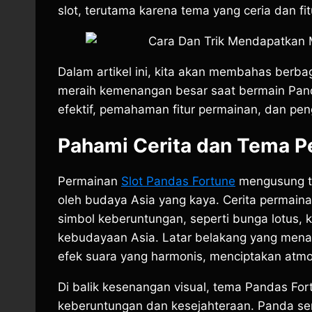
slot, terutama karena tema yang ceria dan f
Dalam artikel ini, kita akan membahas berba
meraih kemenangan besar saat bermain Pand
efektif, pemahaman fitur permainan, dan peng
Pahami Cerita dan Tema P
Permainan
Slot Pandas Fortune
mengusung te
oleh budaya Asia yang kaya. Cerita permaina
simbol keberuntungan, seperti bunga lotus, k
kebudayaan Asia. Latar belakang yang men
efek suara yang harmonis, menciptakan atm
Di balik kesenangan visual, tema Pandas Fort
keberuntungan dan kesejahteraan. Panda ser