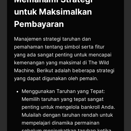
untuk Maksimalkan
Pembayaran
Manajemen strategi taruhan dan
pemahaman tentang simbol serta fitur
yang ada sangat penting untuk mencapai
kemenangan yang maksimal di The Wild
Machine. Berikut adalah beberapa strategi
yang dapat digunakan oleh pemain.
Menggunakan Taruhan yang Tepat:
Memilih taruhan yang tepat sangat
penting untuk mengelola bankroll Anda.
Mulailah dengan taruhan rendah untuk
mempelajari dinamika permainan
sebelum meningkatkan taruhan ketika