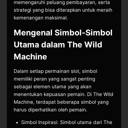
memengaruhi peluang pembayaran, serta
strategi yang bisa diterapkan untuk meraih
kemenangan maksimal.
Mengenal Simbol-Simbol
Utama dalam The Wild
Machine
Dalam setiap permainan slot, simbol
memiliki peran yang sangat penting
sebagai elemen utama yang akan
menentukan kepuasan pemain. Di The Wild
Machine, terdapat beberapa simbol yang
harus diperhatikan oleh pemain.
Simbol Inspirasi: Simbol utama dari The