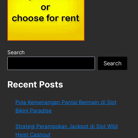
Search
Search
Recent Posts
Pola Kemenangan Pantai Bermain di Slot
Bikini Paradise
Strategi Perampokan Jackpot di Slot Wild
Heist Cashout