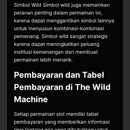
Simbol Wild Simbol wild juga memainkan
peranan penting dalam permainan ini,
karena dapat menggantikan simbol lainnya
untuk menyusun kombinasi-kombinasi
pemenang. Simbol wild sangat strategis
karena dapat meningkatkan peluang
institusi kemenangan dan membuat
permainan lebih menarik.
Pembayaran dan Tabel
Pembayaran di The Wild
Machine
Setiap permainan slot memiliki tabel
pembayaran yang memberikan informasi
rinci tentang apa yang dibutuhkan untuk