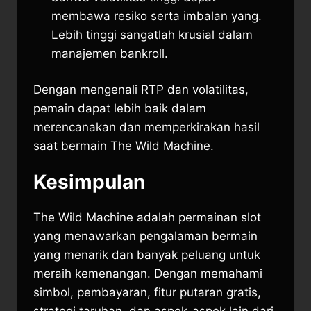
membawa resiko serta imbalan yang.
Lebih tinggi sangatlah krusial dalam
manajemen bankroll.
Dengan mengenali RTP dan volatilitas,
pemain dapat lebih baik dalam
merencanakan dan memperkirakan hasil
saat bermain The Wild Machine.
Kesimpulan
​The Wild Machine adalah permainan slot
yang menawarkan pengalaman bermain
yang menarik dan banyak peluang untuk
meraih kemenangan.​ Dengan memahami
simbol, pembayaran, fitur putaran gratis,