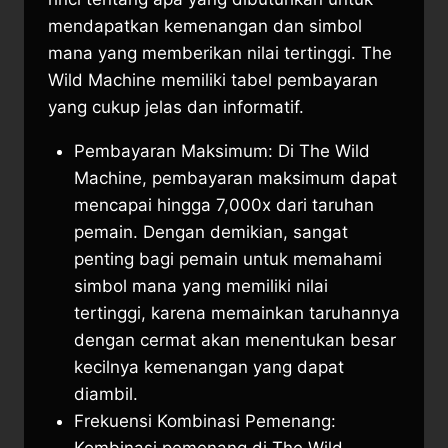
mendapatkan kemenangan dan simbol
mana yang memberikan nilai tertinggi. The
Wild Machine memiliki tabel pembayaran
yang cukup jelas dan informatif.
Pembayaran Maksimum: Di The Wild
Machine, pembayaran maksimum dapat
mencapai hingga 7,000x dari taruhan
pemain. Dengan demikian, sangat
penting bagi pemain untuk memahami
simbol mana yang memiliki nilai
tertinggi, karena memainkan taruhannya
dengan cermat akan menentukan besar
kecilnya kemenangan yang dapat
diambil.
Frekuensi Kombinasi Pemenang:
Kombinasi pemenang di The Wild