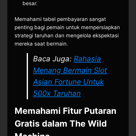
besar.
Memahami tabel pembayaran sangat
penting bagi pemain untuk mempersiapkan
strategi taruhan dan mengelola ekspektasi
mereka saat bermain.
Baca Juga:
Rahasia
Menang Bermain Slot
Asian Fortune Untuk
500x Taruhan
Memahami Fitur Putaran
Gratis dalam The Wild