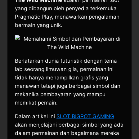
The Wild Machine
adalah permainan slot
yang dibangun oleh penyedia terkemuka
Pragmatic Play, menawarkan pengalaman
bermain yang unik.
Berlatarkan dunia futuristik dengan tema
lab seorang ilmuwan gila, permainan ini
tidak hanya menampilkan grafis yang
menawan tetapi juga berbagai simbol dan
mekanika pembayaran yang mampu
memikat pemain.
Dalam artikel ini
SLOT BIGPOT GAMING
akan menjelajahi berbagai simbol yang ada
dalam permainan dan bagaimana mereka