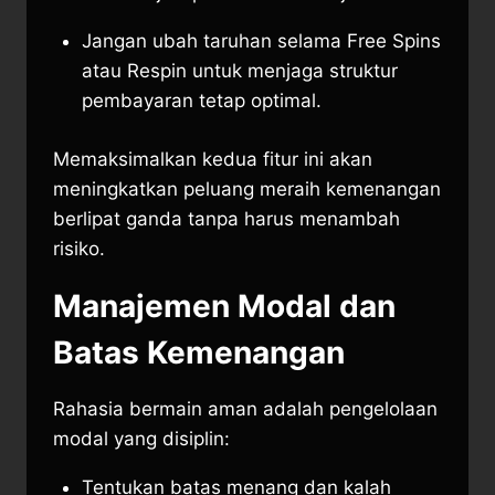
Jangan ubah taruhan selama Free Spins
atau Respin untuk menjaga struktur
pembayaran tetap optimal.
Memaksimalkan kedua fitur ini akan
meningkatkan peluang meraih kemenangan
berlipat ganda tanpa harus menambah
risiko.
Manajemen Modal dan
Batas Kemenangan
Rahasia bermain aman adalah pengelolaan
modal yang disiplin:
Tentukan batas menang dan kalah