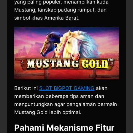
yang paling populer, menampilkan kuda
Mustang, lanskap padang rumput, dan
simbol khas Amerika Barat.
Berikut ini
SLOT BIGPOT GAMING
akan
memberikan beberapa tips aman dan
menguntungkan agar pengalaman bermain
Mustang Gold lebih optimal.
Pahami Mekanisme Fitur