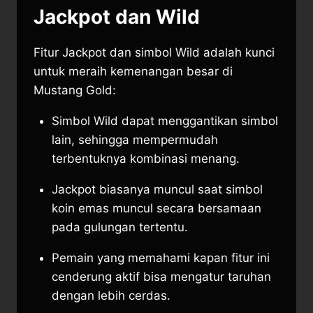
Jackpot dan Wild
Fitur Jackpot dan simbol Wild adalah kunci
untuk meraih kemenangan besar di
Mustang Gold:
Simbol Wild dapat menggantikan simbol
lain, sehingga mempermudah
terbentuknya kombinasi menang.
Jackpot biasanya muncul saat simbol
koin emas muncul secara bersamaan
pada gulungan tertentu.
Pemain yang memahami kapan fitur ini
cenderung aktif bisa mengatur taruhan
dengan lebih cerdas.