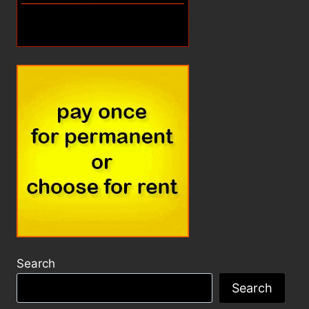
Search
Search