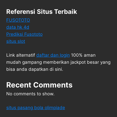
Referensi Situs Terbaik
FUSOTOTO
data hk 4d
Prediksi Fusototo
situs slot
Link alternatif
daftar dan login
100% aman
mudah gampang memberikan jackpot besar yang
bisa anda dapatkan di sini.
Recent Comments
No comments to show.
situs pasang bola olimpiade