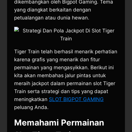
dikembangkan oleh Bigpot Gaming. Tema
yang diangkat berkaitan dengan
petualangan atau dunia hewan.
Tiger Train telah berhasil menarik perhatian
karena grafis yang menarik dan fitur
permainan yang mengasyikkan. Berikut ini
kita akan membahas jalur pintas untuk
meraih jackpot dalam permainan slot Tiger
Train serta strategi dan tips yang dapat
meningkatkan
SLOT BIGPOT GAMING
peluang Anda.
Memahami Permainan