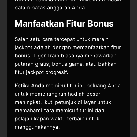
dalam batas anggaran Anda.
Manfaatkan Fitur Bonus
Salah satu cara tercepat untuk meraih
jackpot adalah dengan memanfaatkan fitur
bonus. Tiger Train biasanya menawarkan
putaran gratis, bonus game, atau bahkan
fitur jackpot progresif.
Ketika Anda memicu fitur ini, peluang Anda
untuk memenangkan hadiah besar
meningkat. Ikuti petunjuk di layar untuk
memahami cara memicu fitur ini dan
pelajari kapan waktu terbaik untuk
menggunakannya.