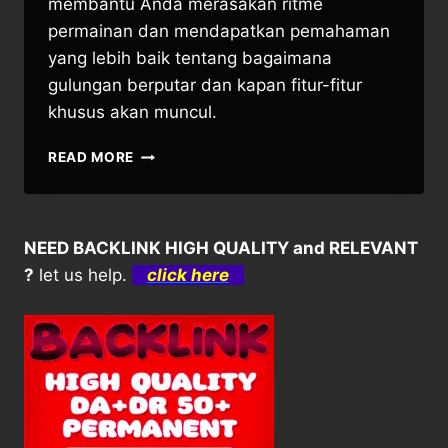
membantu Anda merasakan ritme
permainan dan mendapatkan pemahaman
yang lebih baik tentang bagaimana
gulungan berputar dan kapan fitur-fitur
khusus akan muncul.
TEKNIK
READ MORE
TERBAIK
BERMAIN
SLOT
FIRE
NEED BACKLINK HIGH QUALITY and RELEVANT
STRIKE
?
let us help.
click here
2