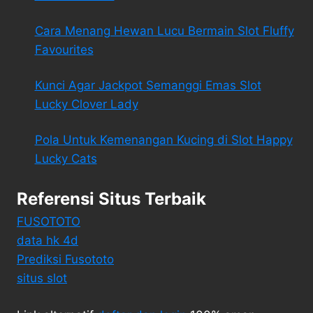
Cara Menang Hewan Lucu Bermain Slot Fluffy
Favourites
Kunci Agar Jackpot Semanggi Emas Slot
Lucky Clover Lady
Pola Untuk Kemenangan Kucing di Slot Happy
Lucky Cats
Referensi Situs Terbaik
FUSOTOTO
data hk 4d
Prediksi Fusototo
situs slot