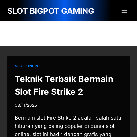
Skip
SLOT BIGPOT GAMING
to
content
Jackpot Slot Fire Strike 2
SLOT ONLINE
Teknik Terbaik Bermain
Slot Fire Strike 2
03/11/2025
Bermain slot Fire Strike 2 adalah salah satu
hiburan yang paling populer di dunia slot
online, slot ini hadir dengan grafis yang