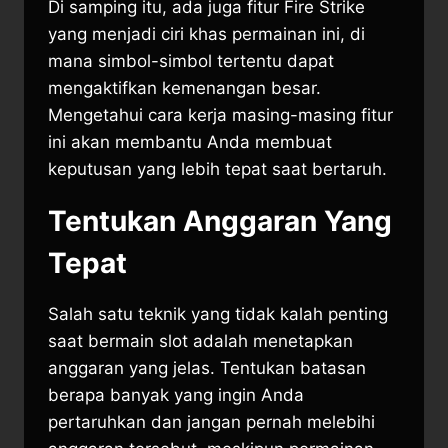
Di samping itu, ada juga fitur Fire Strike
yang menjadi ciri khas permainan ini, di
mana simbol-simbol tertentu dapat
mengaktifkan kemenangan besar.
Mengetahui cara kerja masing-masing fitur
ini akan membantu Anda membuat
keputusan yang lebih tepat saat bertaruh.
Tentukan Anggaran Yang
Tepat
Salah satu teknik yang tidak kalah penting
saat bermain slot adalah menetapkan
anggaran yang jelas. Tentukan batasan
berapa banyak yang ingin Anda
pertaruhkan dan jangan pernah melebihi