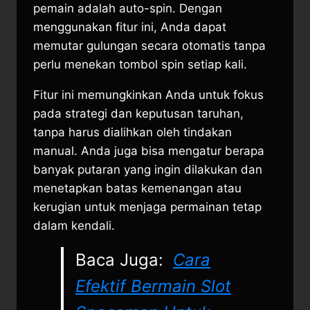
pemain adalah auto-spin. Dengan
menggunakan fitur ini, Anda dapat
memutar gulungan secara otomatis tanpa
perlu menekan tombol spin setiap kali.
Fitur ini memungkinkan Anda untuk fokus
pada strategi dan keputusan taruhan,
tanpa harus dialihkan oleh tindakan
manual.
Anda juga bisa mengatur berapa
banyak putaran yang ingin dilakukan dan
menetapkan batas kemenangan atau
kerugian untuk menjaga permainan tetap
dalam kendali.
Baca Juga:
Cara
Efektif Bermain Slot