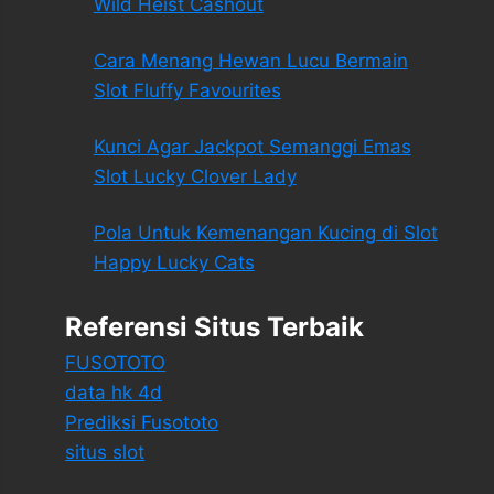
Wild Heist Cashout
Cara Menang Hewan Lucu Bermain
Slot Fluffy Favourites
Kunci Agar Jackpot Semanggi Emas
Slot Lucky Clover Lady
Pola Untuk Kemenangan Kucing di Slot
Happy Lucky Cats
Referensi Situs Terbaik
FUSOTOTO
data hk 4d
Prediksi Fusototo
situs slot