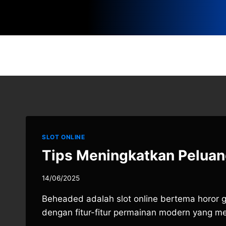
Skip
to
content
SLOT ONLINE
Tips Meningkatkan Peluan
14/06/2025
Beheaded adalah slot online bertema horo
dengan fitur-fitur permainan modern yang m