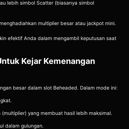
au lebih simbol Scatter (biasanya simbol
enghadiahkan multiplier besar atau jackpot mini.
akin efektif Anda dalam mengambil keputusan saat
 Untuk Kejar Kemenangan
nangan besar dalam slot Beheaded. Dalam mode ini:
gkat.
ultiplier) yang membuat hasil lebih maksimal.
ul dalam gulungan.