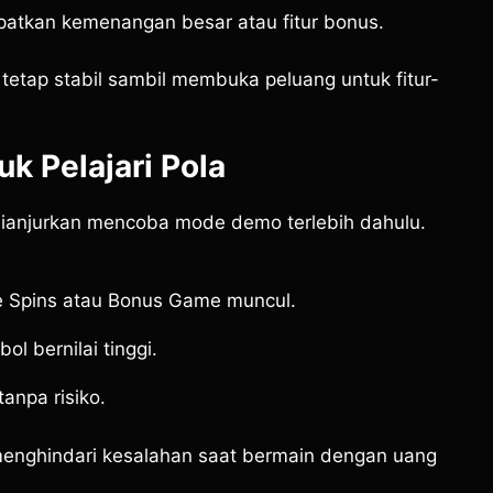
patkan kemenangan besar atau fitur bonus.
o tetap stabil sambil membuka peluang untuk fitur-
k Pelajari Pola
dianjurkan mencoba mode demo terlebih dahulu.
ee Spins atau Bonus Game muncul.
 bernilai tinggi.
tanpa risiko.
enghindari kesalahan saat bermain dengan uang