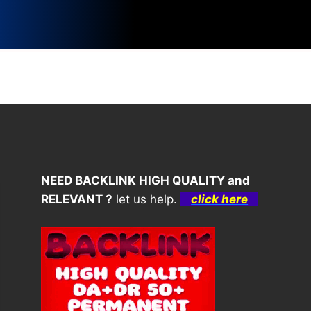
NEED BACKLINK HIGH QUALITY and
RELEVANT ?
let us help.
click here