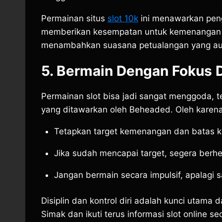
Permainan situs
slot 10k
ini menawarkan peng
memberikan kesempatan untuk kemenangan bes
menambahkan suasana petualangan yang aut
5. Bermain Dengan Fokus D
Permainan slot bisa jadi sangat menggoda,
yang ditawarkan oleh Beheaded. Oleh karena 
Tetapkan target kemenangan dan batas k
Jika sudah mencapai target, segera berhen
Jangan bermain secara impulsif, apalagi sa
Disiplin dan kontrol diri adalah kunci utam
Simak dan ikuti terus informasi slot online s