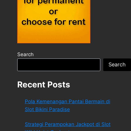
Search
Search
Recent Posts
Pola Kemenangan Pantai Bermain di
Slot Bikini Paradise
Strategi Perampokan Jackpot di Slot