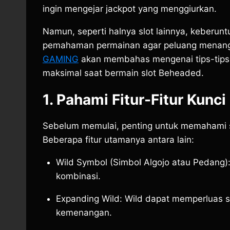
ingin mengejar jackpot yang menggiurkan.
Namun, seperti halnya slot lainnya, keberunt
pemahaman permainan agar peluang menang 
GAMING
akan membahas mengenai tips-tips
maksimal saat bermain slot Beheaded.
1. Pahami Fitur-Fitur Kunc
Sebelum memulai, penting untuk memahami se
Beberapa fitur utamanya antara lain:
Wild Symbol (Simbol Algojo atau Pedang)
kombinasi.
Expanding Wild: Wild dapat memperluas 
kemenangan.