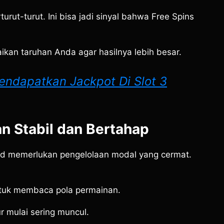
rut-turut. Ini bisa jadi sinyal bahwa Free Spins
ikan taruhan Anda agar hasilnya lebih besar.
ndapatkan Jackpot Di Slot 3
an Stabil dan Bertahap
aded memerlukan pengelolaan modal yang cermat.
tuk membaca pola permainan.
r mulai sering muncul.