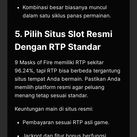
Kombinasi besar biasanya muncul
dalam satu siklus panas permainan.
5. Pilih Situs Slot Resmi
Dengan RTP Standar
9 Masks of Fire memiliki RTP sekitar
96.24%, tapi RTP bisa berbeda tergantung
situs tempat Anda bermain. Pastikan Anda
memilih platform resmi agar peluang
menang tetap sesuai standar.
Keuntungan main di situs resmi:
Pembayaran sesuai RTP asli game.
Jackpot dan fitur bonus berfungsi