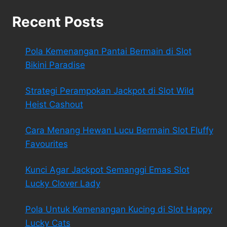
Recent Posts
Pola Kemenangan Pantai Bermain di Slot
Bikini Paradise
Strategi Perampokan Jackpot di Slot Wild
Heist Cashout
Cara Menang Hewan Lucu Bermain Slot Fluffy
Favourites
Kunci Agar Jackpot Semanggi Emas Slot
Lucky Clover Lady
Pola Untuk Kemenangan Kucing di Slot Happy
Lucky Cats