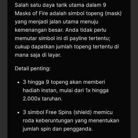
Salah satu daya tarik utama dalam 9
Masks of Fire adalah simbol topeng (mask)
yang menjadi jalan utama menuju
kemenangan besar. Anda tidak perlu
memutar simbol ini di payline tertentu;
cukup dapatkan jumlah topeng tertentu di
mana saja di layar.
Detail penting:
3 hingga 9 topeng akan memberi
hadiah instan, mulai dari 1x hingga
2.000x taruhan.
3 simbol Free Spins (shield) memicu
roda keberuntungan yang menentukan
jumlah spin dan pengganda.