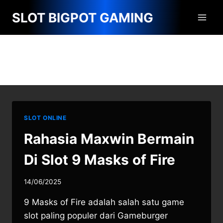
Skip
SLOT BIGPOT GAMING
to
content
Jackpot Slot 9 Masks of
Fire
SLOT ONLINE
Rahasia Maxwin Bermain
Di Slot 9 Masks of Fire
14/06/2025
9 Masks of Fire adalah salah satu game
slot paling populer dari Gameburger