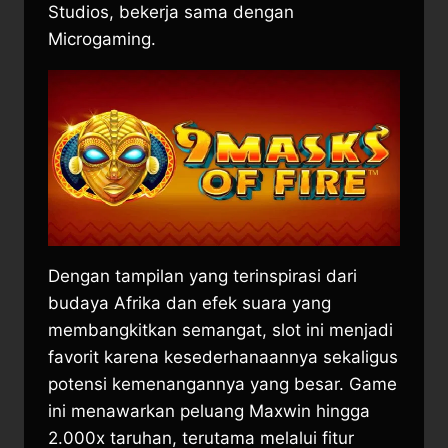
Studios, bekerja sama dengan
Microgaming.
Dengan tampilan yang terinspirasi dari
budaya Afrika dan efek suara yang
membangkitkan semangat, slot ini menjadi
favorit karena kesederhanaannya sekaligus
potensi kemenangannya yang besar. Game
ini menawarkan peluang Maxwin hingga
2.000x taruhan, terutama melalui fitur