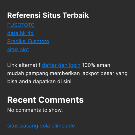
Referensi Situs Terbaik
FUSOTOTO
data hk 4d
Prediksi Fusototo
situs slot
Link alternatif
daftar dan login
100% aman
mudah gampang memberikan jackpot besar yang
bisa anda dapatkan di sini.
Recent Comments
No comments to show.
situs pasang bola olimpiade