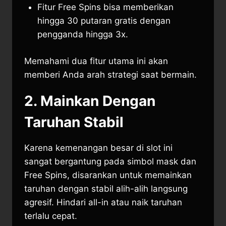
Fitur Free Spins bisa memberikan
hingga 30 putaran gratis dengan
pengganda hingga 3x.
Memahami dua fitur utama ini akan
memberi Anda arah strategi saat bermain.
2. Mainkan Dengan
Taruhan Stabil
Karena kemenangan besar di slot ini
sangat bergantung pada simbol mask dan
Free Spins, disarankan untuk memainkan
taruhan dengan stabil alih-alih langsung
agresif. Hindari all-in atau naik taruhan
terlalu cepat.