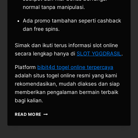
normal tanpa manipulasi.
Ada promo tambahan seperti cashback
dan free spins.
Simak dan ikuti terus informasi slot online
secara lengkap hanya di
SLOT YGGDRASIL
.
Platform
bibit4d togel online terpercaya
adalah situs togel online resmi yang kami
rekomendasikan, mudah diakses dan siap
memberikan pengalaman bermain terbaik
bagi kalian.
RAHASIA
READ MORE
MAXWIN
BERMAIN
DI