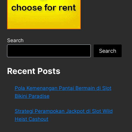
Search
Search
Recent Posts
Pola Kemenangan Pantai Bermain di Slot
Bikini Paradise
Strategi Perampokan Jackpot di Slot Wild
Heist Cashout