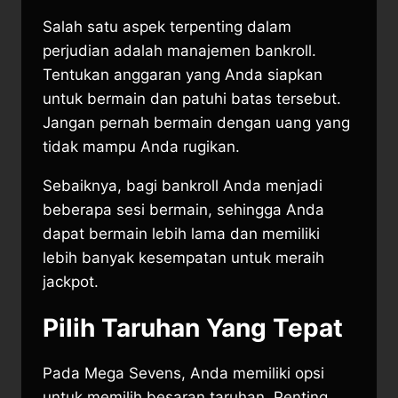
Salah satu aspek terpenting dalam
perjudian adalah manajemen bankroll.
Tentukan anggaran yang Anda siapkan
untuk bermain dan patuhi batas tersebut.
Jangan pernah bermain dengan uang yang
tidak mampu Anda rugikan.
Sebaiknya, bagi bankroll Anda menjadi
beberapa sesi bermain, sehingga Anda
dapat bermain lebih lama dan memiliki
lebih banyak kesempatan untuk meraih
jackpot.
Pilih Taruhan Yang Tepat
Pada Mega Sevens, Anda memiliki opsi
untuk memilih besaran taruhan. Penting