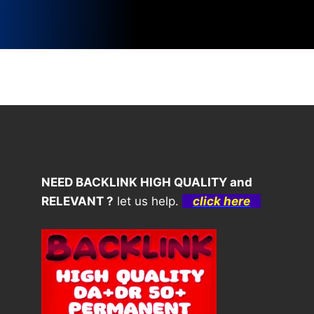
ing
NEED BACKLINK HIGH QUALITY and
RELEVANT ?
let us help.
click here