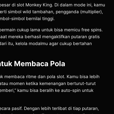
esar di slot Monkey King. Di dalam mode ini, kamu
ti simbol wild tambahan, pengganda (multiplier),
ol-simbol bernilai tinggi.
 bermain cukup lama untuk bisa memicu free spins.
aat mereka berhasil mengaktifkan putaran gratis
ari itu, kelola modalmu agar cukup bertahan
ntuk Membaca Pola
k membaca ritme dan pola slot. Kamu bisa lebih
, atau momen ketika kemenangan berturut-turut
emberi,” kamu bisa beralih ke auto-spin untuk
a pasif. Dengan lebih terlibat di tiap putaran,