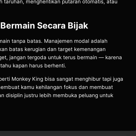
h taruhan, menghentikan putaran otomatis, atau
 Bermain Secara Bijak
rmain tanpa batas. Manajemen modal adalah
ukan batas kerugian dan target kemenangan
get, jangan tergoda untuk terus bermain — karena
k tahu kapan harus berhenti.
seperti Monkey King bisa sangat menghibur tapi juga
 membuat kamu kehilangan fokus dan membuat
 disiplin justru lebih membuka peluang untuk