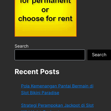
Search
Search
Recent Posts
Pola Kemenangan Pantai Bermain di
Slot Bikini Paradise
Strategi Perampokan Jackpot di Slot