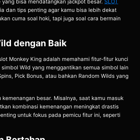
me yang bisa mendatangkan jackpot besar.
SLOT
a dan tips penting agar kamu bisa lebih dekat
kan cuma soal hoki, tapi juga soal cara bermain
Wild dengan Baik
lot Monkey King adalah memahami fitur-fitur kunci
i simbol Wild yang menggantikan semua simbol lain
e Spins, Pick Bonus, atau bahkan Random Wilds yang
ju kemenangan besar. Misalnya, saat kamu masuk
tkan kombinasi kemenangan meningkat drastis
nting untuk fokus pada pemicu fitur ini, seperti
n Bertahap