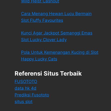
Wild Heist Cashout
Cara Menang Hewan Lucu Bermain
Slot Fluffy Favourites
Kunci Agar Jackpot Semanggi Emas
Slot Lucky Clover Lady
Pola Untuk Kemenangan Kucing di Slot
Happy Lucky Cats
Referensi Situs Terbaik
FUSOTOTO
data hk 4d
Prediksi Fusototo
situs slot