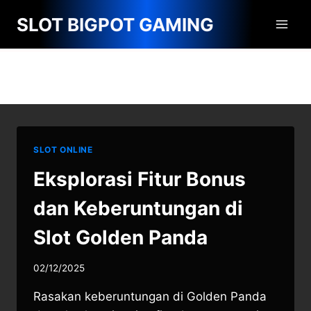
Skip
SLOT BIGPOT GAMING
to
content
GAME SLOT GACOR
SLOT ONLINE
Eksplorasi Fitur Bonus
dan Keberuntungan di
Slot Golden Panda
02/12/2025
Rasakan keberuntungan di Golden Panda