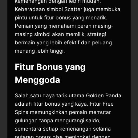
kemenangan dengan lebih mudah.
Keberadaan simbol Scatter juga membuka
pintu untuk fitur bonus yang menarik.
Pemain yang memahami peran masing-
masing simbol akan memiliki strategi
bermain yang lebih efektif dan peluang
menang lebih tinggi.
Fitur Bonus yang
Menggoda
Salah satu daya tarik utama Golden Panda
adalah fitur bonus yang kaya. Fitur Free
Spins memungkinkan pemain memutar
gulungan tanpa mengurangi saldo,
sementara setiap kemenangan selama
putaran bonus bisa meningkat dengan