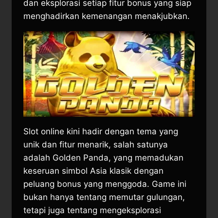
dan eksplorasi setiap fitur bonus yang siap
menghadirkan kemenangan menakjubkan.
Slot online kini hadir dengan tema yang
unik dan fitur menarik, salah satunya
adalah Golden Panda, yang memadukan
keseruan simbol Asia klasik dengan
peluang bonus yang menggoda. Game ini
bukan hanya tentang memutar gulungan,
tetapi juga tentang mengeksplorasi