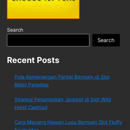
Search
Search
Recent Posts
Pola Kemenangan Pantai Bermain di Slot
Bikini Paradise
Strategi Perampokan Jackpot di Slot Wild
Heist Cashout
Cara Menang Hewan Lucu Bermain Slot Fluffy
Favourites