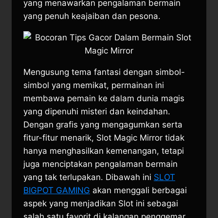
yang menawarkan pengalaman bermain
yang penuh keajaiban dan pesona.
Mengusung tema fantasi dengan simbol-
simbol yang memikat, permainan ini
membawa pemain ke dalam dunia magis
yang dipenuhi misteri dan keindahan.
Dengan grafis yang mengagumkan serta
fitur-fitur menarik, Slot Magic Mirror tidak
hanya menghasilkan kemenangan, tetapi
juga menciptakan pengalaman bermain
yang tak terlupakan. Dibawah ini
SLOT
BIGPOT GAMING
akan menggali berbagai
aspek yang menjadikan Slot ini sebagai
salah satu favorit di kalangan penggemar