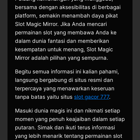
bersama dengan aksesibilitas di berbagai
platform, semakin menambah daya pikat
Slot Magic Mirror. Jika Anda mencari
permainan slot yang membawa Anda ke
dalam dunia fantasi dan memberikan
kesempatan untuk menang, Slot Magic
Mirror adalah pilihan yang sempurna.
Begitu semua informasi ini kalian pahami,
langsung bergabung di situs resmi dan
terpercaya yang menawarkan keseruan
tanpa batas yaitu situs
slot gacor 777
.
Masuki dunia magis ini dan nikmati setiap
momen yang penuh keajaiban dalam setiap
putaran. Simak dan ikuti terus informasi
yang lebih menarik tentang permainan slot