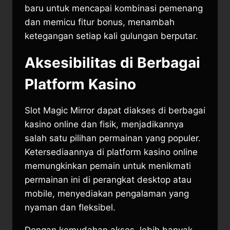
baru untuk mencapai kombinasi pemenang
dan memicu fitur bonus, menambah
ketegangan setiap kali gulungan berputar.
Aksesibilitas di Berbagai
Platform Kasino
Slot Magic Mirror dapat diakses di berbagai
kasino online dan fisik, menjadikannya
salah satu pilihan permainan yang populer.
Ketersediaannya di platform kasino online
memungkinkan pemain untuk menikmati
permainan ini di perangkat desktop atau
mobile, menyediakan pengalaman yang
nyaman dan fleksibel.