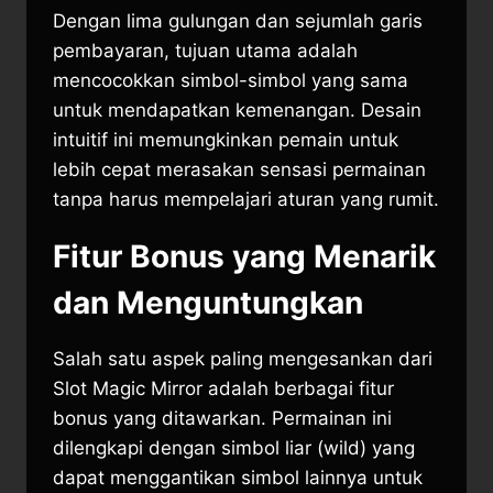
Dengan lima gulungan dan sejumlah garis
pembayaran, tujuan utama adalah
mencocokkan simbol-simbol yang sama
untuk mendapatkan kemenangan. Desain
intuitif ini memungkinkan pemain untuk
lebih cepat merasakan sensasi permainan
tanpa harus mempelajari aturan yang rumit.
Fitur Bonus yang Menarik
dan Menguntungkan
Salah satu aspek paling mengesankan dari
Slot Magic Mirror adalah berbagai fitur
bonus yang ditawarkan. Permainan ini
dilengkapi dengan simbol liar (wild) yang
dapat menggantikan simbol lainnya untuk