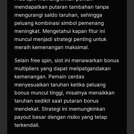
mendapatkan putaran tambahan tanpa
mengurangi saldo taruhan, sehingga
peluang kombinasi simbol pemenang
meningkat. Mengetahui kapan fitur ini
muncul menjadi strategi penting untuk
meraih kemenangan maksimal.
Selain free spin, slot ini menawarkan bonus
multipliers yang dapat melipatgandakan
kemenangan. Pemain cerdas
menyesuaikan taruhan ketika peluang
bonus muncul tinggi, misalnya menaikkan
taruhan sedikit saat putaran bonus
mendekat. Strategi ini memungkinkan
payout besar dengan risiko yang tetap
terkendali.