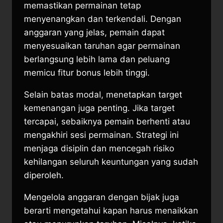
memastikan permainan tetap
menyenangkan dan terkendali. Dengan
anggaran yang jelas, pemain dapat
menyesuaikan taruhan agar permainan
berlangsung lebih lama dan peluang
memicu fitur bonus lebih tinggi.
Selain batas modal, menetapkan target
kemenangan juga penting. Jika target
tercapai, sebaiknya pemain berhenti atau
mengakhiri sesi permainan. Strategi ini
menjaga disiplin dan mencegah risiko
kehilangan seluruh keuntungan yang sudah
diperoleh.
Mengelola anggaran dengan bijak juga
berarti mengetahui kapan harus menaikkan