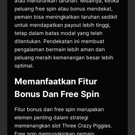
atau menurunkan taruhan. Misalnya, ketika
peluang free spin atau bonus mendekat,
pemain bisa meningkatkan taruhan sedikit
untuk mendapatkan payout lebih tinggi,
tetap dalam batas modal yang telah
ditentukan. Pendekatan ini membuat
pengalaman bermain lebih aman dan
peluang meraih kemenangan besar lebih
optimal.
Memanfaatkan Fitur
Bonus Dan Free Spin
Fitur bonus dan free spin merupakan
elemen penting dalam strategi
memenangkan slot Three Crazy Piggies.
Free spin memungkinkan pemain