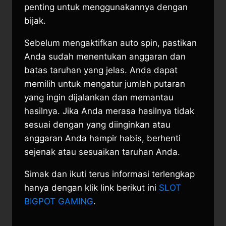
penting untuk menggunakannya dengan
bijak.
Sebelum mengaktifkan auto spin, pastikan
Anda sudah menentukan anggaran dan
batas taruhan yang jelas. Anda dapat
memilih untuk mengatur jumlah putaran
yang ingin dijalankan dan memantau
hasilnya. Jika Anda merasa hasilnya tidak
sesuai dengan yang diinginkan atau
anggaran Anda hampir habis, berhenti
sejenak atau sesuaikan taruhan Anda.
Simak dan ikuti terus informasi terlengkap
hanya dengan klik link berikut ini
SLOT
BIGPOT GAMING
.