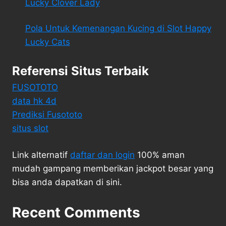
Lucky Clover Lady
Pola Untuk Kemenangan Kucing di Slot Happy
Lucky Cats
Referensi Situs Terbaik
FUSOTOTO
data hk 4d
Prediksi Fusototo
situs slot
Link alternatif
daftar dan login
100% aman
mudah gampang memberikan jackpot besar yang
bisa anda dapatkan di sini.
Recent Comments