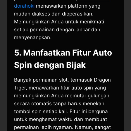
dorahoki
menawarkan platform yang
mudah diakses dan dioperasikan.
Memungkinkan Anda untuk menikmati
setiap permainan dengan lancar dan
menyenangkan.
5. Manfaatkan Fitur Auto
Spin dengan Bijak
Banyak permainan slot, termasuk Dragon
Tiger, menawarkan fitur auto spin yang
memungkinkan Anda memutar gulungan
secara otomatis tanpa harus menekan
tombol spin setiap kali. Fitur ini berguna
untuk menghemat waktu dan membuat
permainan lebih nyaman. Namun, sangat