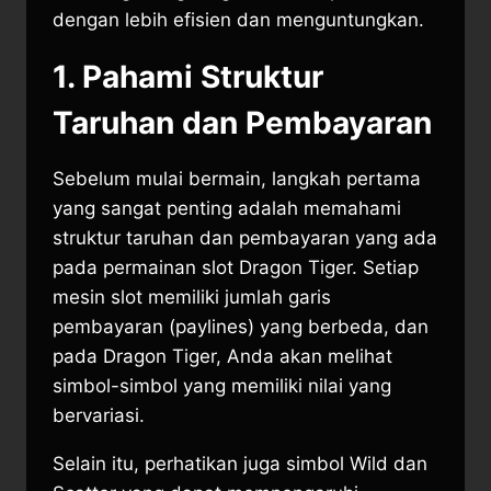
dengan lebih efisien dan menguntungkan.
1. Pahami Struktur
Taruhan dan Pembayaran
Sebelum mulai bermain, langkah pertama
yang sangat penting adalah memahami
struktur taruhan dan pembayaran yang ada
pada permainan slot Dragon Tiger. Setiap
mesin slot memiliki jumlah garis
pembayaran (paylines) yang berbeda, dan
pada Dragon Tiger, Anda akan melihat
simbol-simbol yang memiliki nilai yang
bervariasi.
Selain itu, perhatikan juga simbol Wild dan