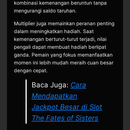
kombinasi kemenangan beruntun tanpa
mengurangi saldo taruhan.
Multiplier juga memainkan peranan penting
dalam meningkatkan hadiah. Saat
kemenangan berturut-turut terjadi, nilai
pengali dapat membuat hadiah berlipat
ganda. Pemain yang fokus memanfaatkan
momen ini lebih mudah meraih cuan besar
dengan cepat.
Baca Juga:
Cara
Mendapatkan
Jackpot Besar di Slot
The Fates of Sisters