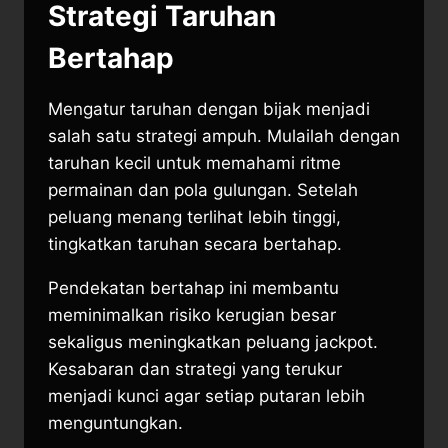
Strategi Taruhan
Bertahap
Mengatur taruhan dengan bijak menjadi
salah satu strategi ampuh. Mulailah dengan
taruhan kecil untuk memahami ritme
permainan dan pola gulungan. Setelah
peluang menang terlihat lebih tinggi,
tingkatkan taruhan secara bertahap.
Pendekatan bertahap ini membantu
meminimalkan risiko kerugian besar
sekaligus meningkatkan peluang jackpot.
Kesabaran dan strategi yang terukur
menjadi kunci agar setiap putaran lebih
menguntungkan.