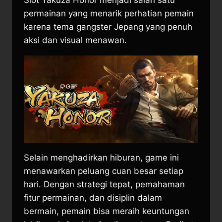
Slot Yakuza Honor menjadi salah satu
permainan yang menarik perhatian pemain
karena tema gangster Jepang yang penuh
aksi dan visual menawan.
Selain menghadirkan hiburan, game ini
menawarkan peluang cuan besar setiap
hari. Dengan strategi tepat, pemahaman
fitur permainan, dan disiplin dalam
bermain, pemain bisa meraih keuntungan