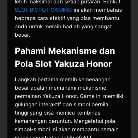
lebih maksimal dari setiap putaran. Berikut
SLOT BIGPOT GAMING
ini akan membahas
bebrapa cara efektif yang bisa membantu
anda untuk meraih hadiah yang sangat
besar.
Pahami Mekanisme dan
Pola Slot Yakuza Honor
Langkah pertama meraih kemenangan
besar adalah memahami mekanisme
permainan Yakuza Honor. Game ini memiliki
gulungan interaktif dan simbol bernilai
tinggi yang bisa memicu kombinasi
kemenangan beruntun. Mengetahui pola
simbol-simbol ini akan membantu pemain
menyusun strategi lebih efektif.