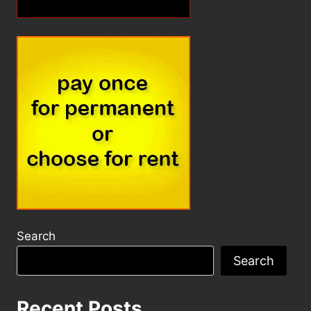
Search
Search
Recent Posts