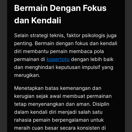
Bermain Dengan Fokus
dan Kendali
Selain strategi teknis, faktor psikologis juga
penting. Bermain dengan fokus dan kendali
diri membantu pemain membaca pola
permainan di
kopertoto
dengan lebih baik
dan menghindari keputusan impulsif yang
merugikan.
Menetapkan batas kemenangan dan
kerugian sejak awal membuat permainan
tetap menyenangkan dan aman. Disiplin
dalam kendali diri menjadi salah satu
rahasia pemain berpengalaman untuk
meraih cuan besar secara konsisten di