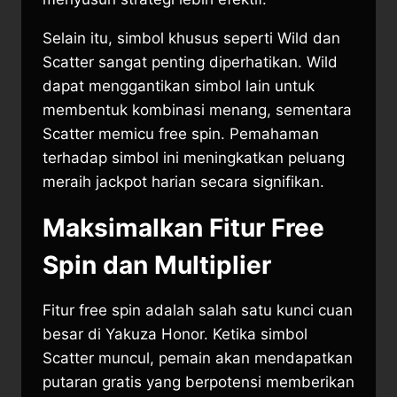
Selain itu, simbol khusus seperti Wild dan
Scatter sangat penting diperhatikan. Wild
dapat menggantikan simbol lain untuk
membentuk kombinasi menang, sementara
Scatter memicu free spin. Pemahaman
terhadap simbol ini meningkatkan peluang
meraih jackpot harian secara signifikan.
Maksimalkan Fitur Free
Spin dan Multiplier
Fitur free spin adalah salah satu kunci cuan
besar di Yakuza Honor. Ketika simbol
Scatter muncul, pemain akan mendapatkan
putaran gratis yang berpotensi memberikan