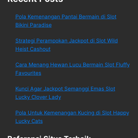
Pola Kemenangan Pantai Bermain di Slot
Bikini Paradise
Strategi Perampokan Jackpot di Slot Wild
Heist Cashout
Cara Menang Hewan Lucu Bermain Slot Fluffy
Favourites
Kunci Agar Jackpot Semanggi Emas Slot
Lucky Clover Lady
Pola Untuk Kemenangan Kucing di Slot Happy
Lucky Cats