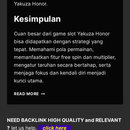
Yakuza Honor.
Kesimpulan
Cuan besar dari game slot Yakuza Honor
bisa didapatkan dengan strategi yang
tepat. Memahami pola permainan,
memanfaatkan fitur free spin dan multiplier,
mengatur taruhan secara bertahap, serta
menjaga fokus dan kendali diri menjadi
kunci utama.
CUAN
READ MORE
BESAR
MUDAH
DAPAT
DARI
NEED BACKLINK HIGH QUALITY and RELEVANT
GAME
?
let us help.
click here
SLOT