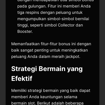
pada gulungan. Fitur ini memberi Anda
tiga respins dengan peluang untuk
mengumpulkan simbol-simbol bernilai
tinggi, seperti simbol Collector dan
Booster.
Memanfaatkan fitur-fitur bonus ini dengan
baik sangat penting untuk meningkatkan
peluang Anda dalam meraih jackpot.
Strategi Bermain yang
Efektif
Memiliki strategi bermain yang baik dapat
memberi Anda keuntungan selama
bermain slot. Berikut adalah beberapa