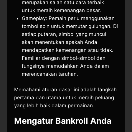
merupakan salah satu cara terbaik
untuk meraih kemenangan besar.
Gameplay: Pemain perlu menggunakan
tombol spin untuk memutar gulungan. Di
setiap putaran, simbol yang muncul
akan menentukan apakah Anda
mendapatkan kemenangan atau tidak.
Familiar dengan simbol-simbol dan
fungsinya memudahkan Anda dalam
merencanakan taruhan.
​Memahami aturan dasar ini adalah langkah
pertama dan utama untuk meraih peluang
yang lebih baik dalam permainan.​
Mengatur Bankroll Anda