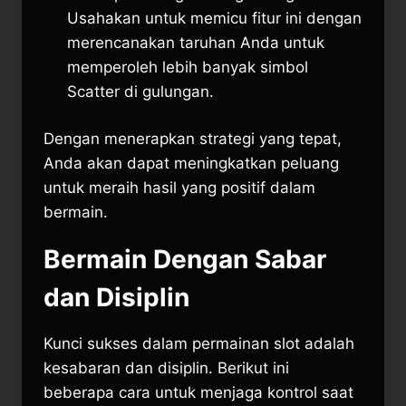
Usahakan untuk memicu fitur ini dengan
merencanakan taruhan Anda untuk
memperoleh lebih banyak simbol
Scatter di gulungan.
Dengan menerapkan strategi yang tepat,
Anda akan dapat meningkatkan peluang
untuk meraih hasil yang positif dalam
bermain.
Bermain Dengan Sabar
dan Disiplin
Kunci sukses dalam permainan slot adalah
kesabaran dan disiplin. Berikut ini
beberapa cara untuk menjaga kontrol saat