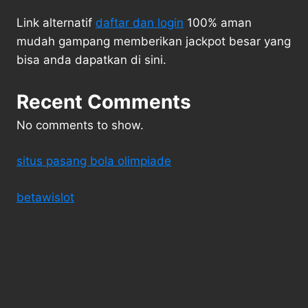
Link alternatif
daftar dan login
100% aman
mudah gampang memberikan jackpot besar yang
bisa anda dapatkan di sini.
Recent Comments
No comments to show.
situs pasang bola olimpiade
betawislot