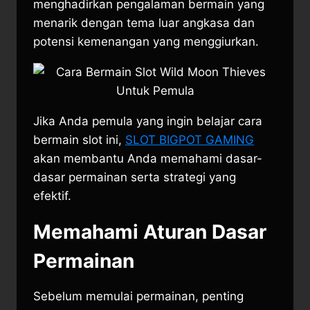
menghadirkan pengalaman bermain yang
menarik dengan tema luar angkasa dan
potensi kemenangan yang menggiurkan.
Jika Anda pemula yang ingin belajar cara
bermain slot ini,
SLOT BIGPOT GAMING
akan membantu Anda memahami dasar-
dasar permainan serta strategi yang
efektif.
Memahami Aturan Dasar
Permainan
Sebelum memulai permainan, penting