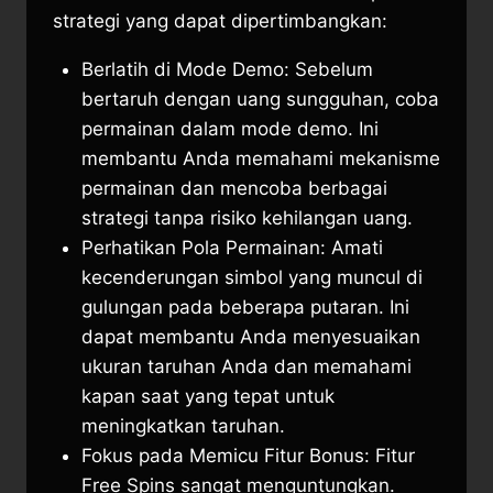
strategi yang dapat dipertimbangkan:
Berlatih di Mode Demo: Sebelum
bertaruh dengan uang sungguhan, coba
permainan dalam mode demo. Ini
membantu Anda memahami mekanisme
permainan dan mencoba berbagai
strategi tanpa risiko kehilangan uang.
Perhatikan Pola Permainan: Amati
kecenderungan simbol yang muncul di
gulungan pada beberapa putaran. Ini
dapat membantu Anda menyesuaikan
ukuran taruhan Anda dan memahami
kapan saat yang tepat untuk
meningkatkan taruhan.
Fokus pada Memicu Fitur Bonus: Fitur
Free Spins sangat menguntungkan.