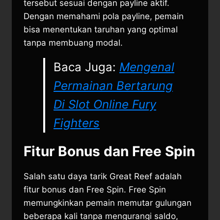
tersebut sesuai dengan payline aktif.
Dengan memahami pola payline, pemain
bisa menentukan taruhan yang optimal
tanpa membuang modal.
Baca Juga:
Mengenal
Permainan Bertarung
Di Slot Online Fury
Fighters
Fitur Bonus dan Free Spin
Salah satu daya tarik Great Reef adalah
fitur bonus dan Free Spin. Free Spin
memungkinkan pemain memutar gulungan
beberapa kali tanpa mengurangi saldo,