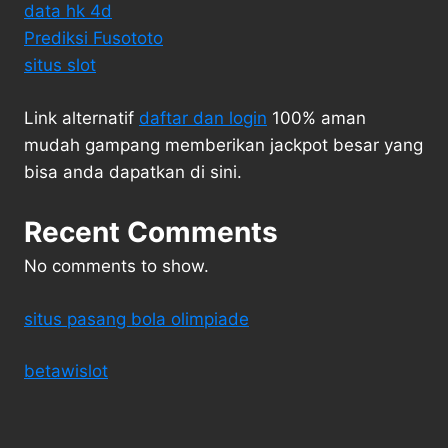
data hk 4d
Prediksi Fusototo
situs slot
Link alternatif
daftar dan login
100% aman
mudah gampang memberikan jackpot besar yang
bisa anda dapatkan di sini.
Recent Comments
No comments to show.
situs pasang bola olimpiade
betawislot