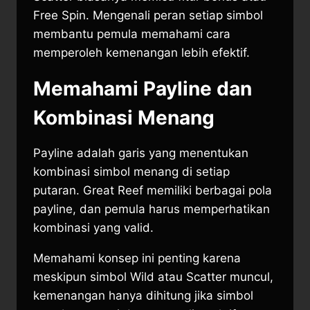
Free Spin. Mengenali peran setiap simbol
membantu pemula memahami cara
memperoleh kemenangan lebih efektif.
Memahami Payline dan
Kombinasi Menang
Payline adalah garis yang menentukan
kombinasi simbol menang di setiap
putaran. Great Reef memiliki berbagai pola
payline, dan pemula harus memperhatikan
kombinasi yang valid.
Memahami konsep ini penting karena
meskipun simbol Wild atau Scatter muncul,
kemenangan hanya dihitung jika simbol