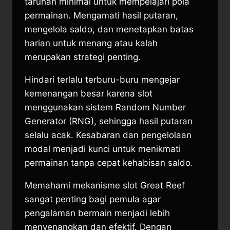
taruhan minimal untuk mempelajari pola
permainan. Mengamati hasil putaran,
mengelola saldo, dan menetapkan batas
harian untuk menang atau kalah
merupakan strategi penting.
Hindari terlalu terburu-buru mengejar
kemenangan besar karena slot
menggunakan sistem Random Number
Generator (RNG), sehingga hasil putaran
selalu acak. Kesabaran dan pengelolaan
modal menjadi kunci untuk menikmati
permainan tanpa cepat kehabisan saldo.
Memahami mekanisme slot Great Reef
sangat penting bagi pemula agar
pengalaman bermain menjadi lebih
menyenangkan dan efektif. Dengan