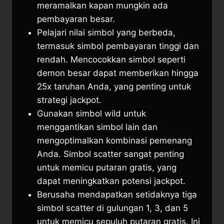
meramalkan kapan mungkin ada
pembayaran besar.
Pelajari nilai simbol yang berbeda,
termasuk simbol pembayaran tinggi dan
rendah. Mencocokkan simbol seperti
demon besar dapat memberikan hingga
25x taruhan Anda, yang penting untuk
strategi jackpot.
Gunakan simbol wild untuk
menggantikan simbol lain dan
mengoptimalkan kombinasi pemenang
Anda. Simbol scatter sangat penting
untuk memicu putaran gratis, yang
dapat meningkatkan potensi jackpot.
Berusaha mendapatkan setidaknya tiga
simbol scatter di gulungan 1, 3, dan 5
untuk memicu sepuluh putaran gratis. Ini