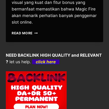
visual yang kuat dan fitur bonus yang
bermanfaat memastikan bahwa Magic Fire
akan menarik perhatian banyak penggemar
slot online.
SIMBOL
READ MORE
PEMBAYARAN
DENGAN
STRATEGI
JACKPOT
NEED BACKLINK HIGH QUALITY and RELEVANT
DI
?
let us help.
click here
MAGIC
FIRE