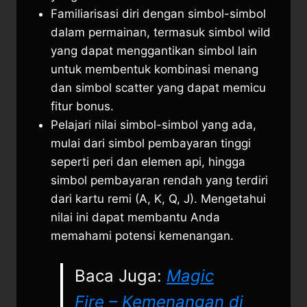
Familiarisasi diri dengan simbol-simbol
dalam permainan, termasuk simbol wild
yang dapat menggantikan simbol lain
untuk membentuk kombinasi menang
dan simbol scatter yang dapat memicu
fitur bonus.
Pelajari nilai simbol-simbol yang ada,
mulai dari simbol pembayaran tinggi
seperti peri dan elemen api, hingga
simbol pembayaran rendah yang terdiri
dari kartu remi (A, K, Q, J). Mengetahui
nilai ini dapat membantu Anda
memahami potensi kemenangan.
Baca Juga:
Magic
Fire – Kemenangan di