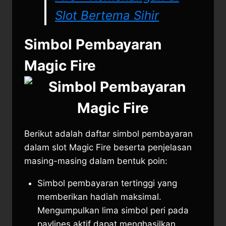
Slot Bertema Sihir
Simbol Pembayaran
Magic Fire
Berikut adalah daftar simbol pembayaran
dalam slot Magic Fire beserta penjelasan
masing-masing dalam bentuk poin:
Simbol pembayaran tertinggi yang
memberikan hadiah maksimal.
Mengumpulkan lima simbol peri pada
paylines aktif dapat menghasilkan