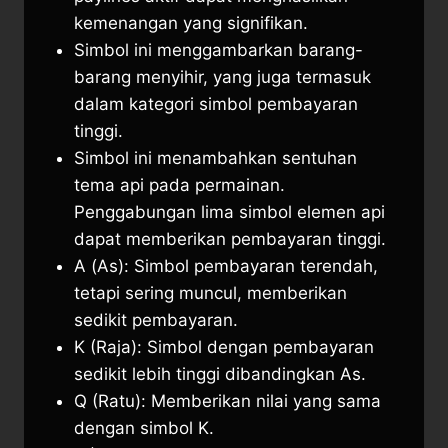
kemenangan yang signifikan.
Simbol ini menggambarkan barang-
barang menyihir, yang juga termasuk
dalam kategori simbol pembayaran
tinggi.
Simbol ini menambahkan sentuhan
tema api pada permainan.
Penggabungan lima simbol elemen api
dapat memberikan pembayaran tinggi.
A (As): Simbol pembayaran terendah,
tetapi sering muncul, memberikan
sedikit pembayaran.
K (Raja): Simbol dengan pembayaran
sedikit lebih tinggi dibandingkan As.
Q (Ratu): Memberikan nilai yang sama
dengan simbol K.